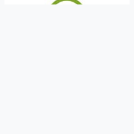
Házi praktikák a mellkasi nyomás és az
elhúzódó köhögés gyógyítására
A mellkas lazításának legegyszerűbb módszere egy egyszerű,
házilag elkészíthető forró pun...
Néhány tény a borfogyasztásról
Sokszor merül fel a kérdés: a bor vajon orvosság vagy méreg? A
táplálkozás szakért...