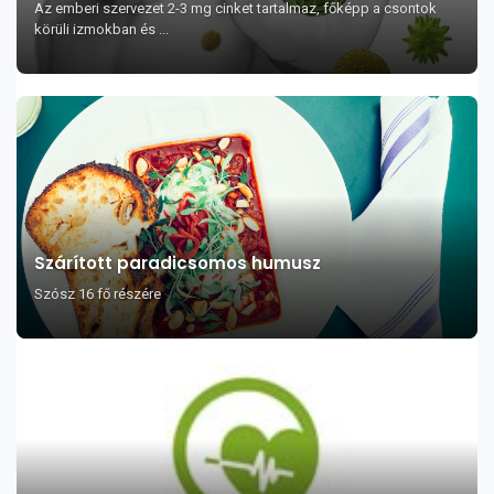
Az emberi szervezet 2-3 mg cinket tartalmaz, főképp a csontok
körüli izmokban és ...
Szárított paradicsomos humusz
Szósz 16 fő részére