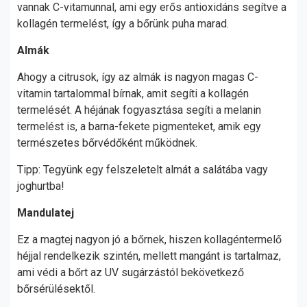
vannak C-vitamunnal, ami egy erős antioxidáns segítve a
kollagén termelést, így a bőrünk puha marad.
Almák
Ahogy a citrusok, így az almák is nagyon magas C-
vitamin tartalommal bírnak, amit segíti a kollagén
termelését. A héjának fogyasztása segíti a melanin
termelést is, a barna-fekete pigmenteket, amik egy
természetes bőrvédőként működnek.
Tipp: Tegyünk egy felszeletelt almát a salátába vagy
joghurtba!
Mandulatej
Ez a magtej nagyon jó a bőrnek, hiszen kollagéntermelő
héjjal rendelkezik szintén, mellett mangánt is tartalmaz,
ami védi a bőrt az UV sugárzástól bekövetkező
bőrsérülésektől.