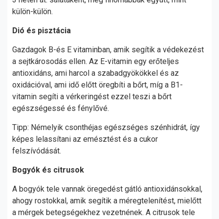
külön-külön.
Dió és pisztácia
Gazdagok B-és E vitaminban, amik segítik a védekezést
a sejtkárosodás ellen. Az E-vitamin egy erőteljes
antioxidáns, ami harcol a szabadgyökökkel és az
oxidációval, ami idő előtt öregbíti a bőrt, míg a B1-
vitamin segíti a vérkeringést ezzel teszi a bőrt
egészségessé és fénylővé.
Tipp: Némelyik csonthéjas egészséges szénhidrát, így
képes lelassítani az emésztést és a cukor
felszívódását.
Bogyók és citrusok
A bogyók tele vannak öregedést gátló antioxidánsokkal,
ahogy rostokkal, amik segítik a méregtelenítést, mielőtt
a mérgek betegségekhez vezetnének. A citrusok tele