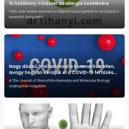
10 hatékony módszer az allergia kezelésére
Több ezer ember szenved az állandó tüsszögéstől és orrfújástól a
tavasztól őszig tartó...
Nagy dózisú D-vitaminnal a koronavírus ellen,
avagy hogyan kerüljük el a COVID-19 fertőzés
legsúlyosabb szövődményeit?
A The Journal of Steroid Biochemistry and Molecular Biology
szaklapban megjelent...