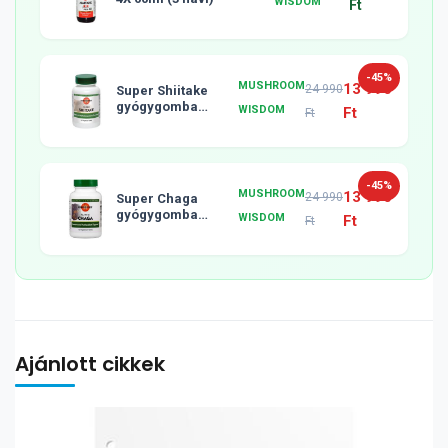
WISDOM
Ft
-45%
MUSHROOM
13 990
24 990
Super Shiitake
gyógygomba
WISDOM
Ft
Ft
tabletta, 120db
-45%
MUSHROOM
13 990
24 990
Super Chaga
gyógygomba
WISDOM
Ft
Ft
tabletta, 120db
Ajánlott cikkek