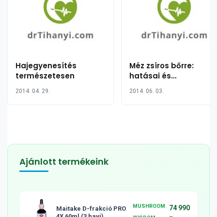
Hajegyenesítés
Méz zsíros bőrre:
természetesen
hatásai és
arcpakolások
2014. 04. 29.
2014. 06. 03.
Ajánlott termékeink
MUSHROOM
74 990
Maitake D-frakció PRO
4X 60ml (3 havi)