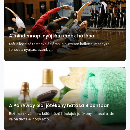
A mindennapi nyújtás remek hatásai
Már a legelső testnevelés órán is biztosan hallotta, mennyire
fontos a nyújtás, azonba...
A PanAway olaj jótékony hatása 9 pontban
Biztosan kíváncsi a különböző illóolajok jótékony hatásaira, de
vajon tudta-e, hogy az o...