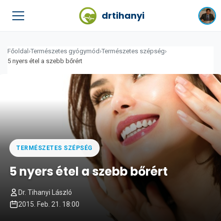
drtihanyi
Főoldal
›
Természetes gyógymód
›
Természetes szépség
›
5 nyers étel a szebb bőrért
TERMÉSZETES SZÉPSÉG
5 nyers étel a szebb bőrért
Dr. Tihanyi László
2015. Feb. 21. 18:00