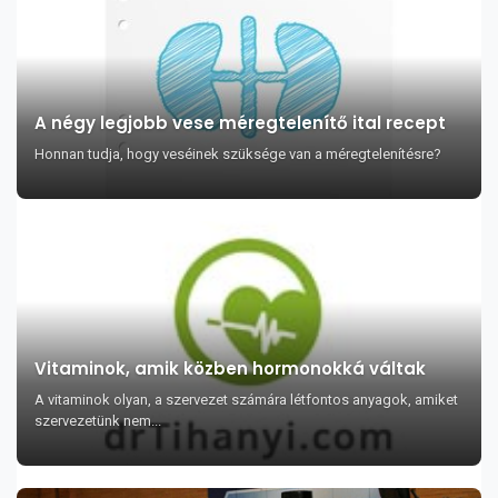
A négy legjobb vese méregtelenítő ital recept
Honnan tudja, hogy veséinek szüksége van a méregtelenítésre?
Vitaminok, amik közben hormonokká váltak
A vitaminok olyan, a szervezet számára létfontos anyagok, amiket
szervezetünk nem...