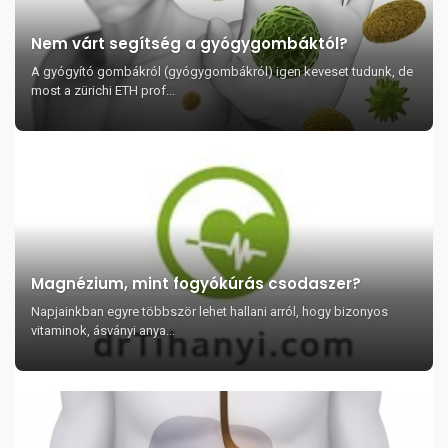
Nem várt segítség a gyógygombáktól?
A gyógyító gombákról (gyógygombákról) igen keveset tudunk, de
most a zürichi ETH prof...
Magnézium, mint fogyókúrás csodaszer?
Napjainkban egyre többször lehet hallani arról, hogy bizonyos
vitaminok, ásványi anya...