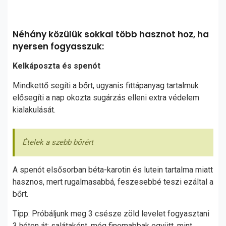
Néhány közülük sokkal több hasznot hoz, ha
nyersen fogyasszuk:
Kelkáposzta és spenót
Mindkettő segíti a bőrt, ugyanis fittápanyag tartalmuk
elősegíti a nap okozta sugárzás elleni extra védelem
kialakulását.
Ételek a szebb bőrért
A spenót elsősorban béta-karotin és lutein tartalma miatt
hasznos, mert rugalmasabbá, feszesebbé teszi ezáltal a
bőrt.
Tipp: Próbáljunk meg 3 csésze zöld levelet fogyasztani
3 héten át: salátaként, még finomabbak együtt, mint