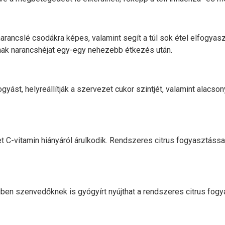
rancslé csodákra képes, valamint segít a túl sok étel elfogyasz
anak narancshéjat egy-egy nehezebb étkezés után.
gyást, helyreállítják a szervezet cukor szintjét, valamint alacson
t C-vitamin hiányáról árulkodik. Rendszeres citrus fogyasztássa
ben szenvedőknek is gyógyírt nyújthat a rendszeres citrus fog