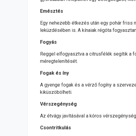
Emésztés
Egy nehezebb étkezés után egy pohár friss na
leküzdésében is. A kínaiak régóta fogyaszt
Fogyás
Reggel elfogyasztva a citrusfélék segítik a fo
méregtelenítését.
Fogak és íny
A gyenge fogak és a vérző fogíny a szerveze
kiküszöbölheti.
Vérszegénység
Az étvágy javításával a kóros vérszegénység
Csontritkulás