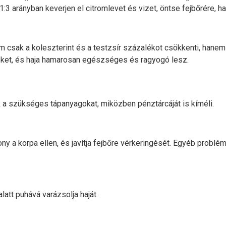
 1:3 arányban keverjen el citromlevet és vizet, öntse fejbőrére, ha
em csak a koleszterint és a testzsír százalékot csökkenti, hanem
öket, és haja hamarosan egészséges és ragyogó lesz.
 a szükséges tápanyagokat, miközben pénztárcáját is kíméli.
ny a korpa ellen, és javítja fejbőre vérkeringését. Egyéb problémá
alatt puhává varázsolja haját.