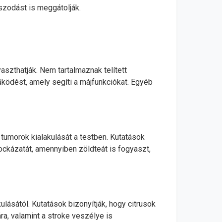
aszodást is meggátolják.
aszthatják. Nem tartalmaznak telített
űködést, amely segíti a májfunkciókat. Egyéb
tumorok kialakulását a testben. Kutatások
ockázatát, amennyiben zöldteát is fogyaszt,
sától. Kutatások bizonyítják, hogy citrusok
, valamint a stroke veszélye is