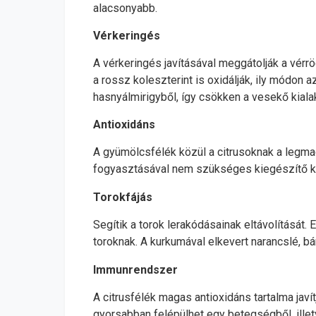
alacsonyabb.
Vérkeringés
A vérkeringés javításával meggátolják a vérrög
a rossz koleszterint is oxidálják, ily módon az
hasnyálmirigyből, így csökken a vesekő kial
Antioxidáns
A gyümölcsfélék közül a citrusoknak a legm
fogyasztásával nem szükséges kiegészítő ke
Torokfájás
Segítik a torok lerakódásainak eltávolítását.
toroknak. A kurkumával elkevert narancslé, b
Immunrendszer
A citrusfélék magas antioxidáns tartalma j
gyorsabban felépülhet egy betegségből, ille