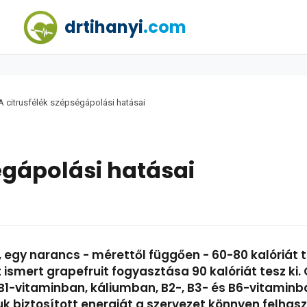
drtihanyi
.com
A citrusfélék szépségápolási hatásai
égápolási hatásai
egy narancs - mérettől függően - 60-80 kalóriát 
ismert grapefruit fogyasztása 90 kalóriát tesz ki
B1-vitaminban, káliumban, B2-, B3- és B6-vitaminb
biztosított energiát a szervezet könnyen felhasz