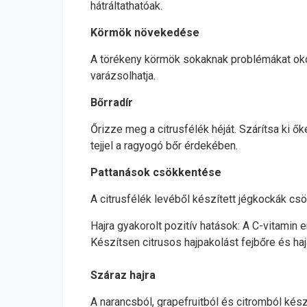
hátráltathatóak.
Körmök növekedése
A törékeny körmök sokaknak problémákat okoz
varázsolhatja.
Bőrradír
Őrizze meg a citrusfélék héját. Szárítsa ki ők
tejjel a ragyogó bőr érdekében.
Pattanások csökkentése
A citrusfélék levéből készített jégkockák csö
Hajra gyakorolt pozitív hatások: A C-vitamin 
Készítsen citrusos hajpakolást fejbőre és haj
Száraz hajra
A narancsból, grapefruitból és citromból kész