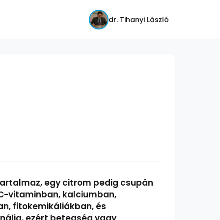
dr. Tihanyi László
tartalmaz, egy citrom pedig csupán
. C-vitaminban, kalciumban,
an, fitokemikáliákban, és
nálja, ezért betegség vagy