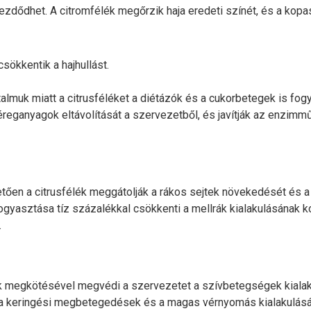
ezdődhet. A citromfélék megőrzik haja eredeti színét, és a kop
sökkentik a hajhullást.
almuk miatt a citrusféléket a diétázók és a cukorbetegek is fogy
éreganyagok eltávolítását a szervezetből, és javítják az enzimm
tően a citrusfélék meggátolják a rákos sejtek növekedését és a 
fogyasztása tíz százalékkal csökkenti a mellrák kialakulásának k
.
megkötésével megvédi a szervezetet a szívbetegségek kialakulá
a keringési megbetegedések és a magas vérnyomás kialakulására