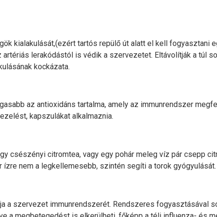
ök kialakulását,(ezért tartós repülő út alatt el kell fogyasztani 
 artériás lerakódástól is védik a szervezetet. Eltávolítják a túl s
akulásának kockázata.
agasabb az antioxidáns tartalma, amely az immunrendszer megf
zelést, kapszulákat alkalmaznia.
 Egy csészényi citromtea, vagy egy pohár meleg víz pár csepp citr
ár ízre nem a legkellemesebb, szintén segíti a torok gyógyulását
avítja a szervezet immunrendszerét. Rendszeres fogyasztásával
tve a megbetegedést is elkerülheti, főképp a téli influenza- és