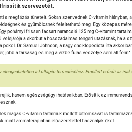
rissítik szervezetét.
ti a megfázás tüneteit. Sokan szenvednek C-vitamin hiányban, 
öldségnek és gyümölcsnek feleltethető meg. Egy közepes méretű
 Egy pohárnyi frissen facsart narancslé 125 mg C-vitamint tarta
 velejárója a skorbut a hosszadalmas tengeri utazásnak, ha a 
a pokol, Dr. Samuel Johnson, a nagy enciklopédista írta akkoriban
r, jobb a társaság és még a vízbe fúlás veszélye sem áll fenn."
 elengedhetetlen a kollagén termeléséhez. Emellett erősíti az inakat
ejlik, hanem egészségügyi hatásaikban. Erősítik az immunrendsze
tesznek.
lék magas C-vitamin tartalmuk mellett citromsavat is tartalmaz
llatuk miatt aromaterápiában előszeretettel használják őket.