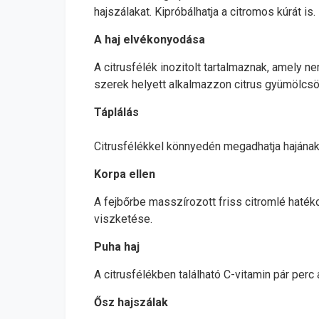
hajszálakat. Kipróbálhatja a citromos kúrát is.
A haj elvékonyodása
A citrusfélék inozitolt tartalmaznak, amely n
szerek helyett alkalmazzon citrus gyümölcs
Táplálás
Citrusfélékkel könnyedén megadhatja hajának
Korpa ellen
A fejbőrbe masszírozott friss citromlé hatéko
viszketése.
Puha haj
A citrusfélékben található C-vitamin pár perc 
Ősz hajszálak