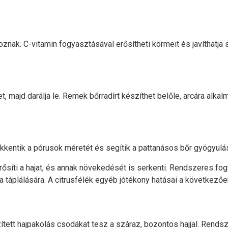
nak. C-vitamin fogyasztásával erősítheti körmeit és javíthatja
et, majd darálja le. Remek bőrradírt készíthet belőle, arcára alka
kkentik a pórusok méretét és segítik a pattanásos bőr gyógyulását
erősíti a hajat, és annak növekedését is serkenti. Rendszeres fog
a táplálására. A citrusfélék egyéb jótékony hatásai a következőe
ített hajpakolás csodákat tesz a száraz, bozontos hajjal. Rends