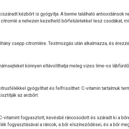
 kiszáradt kézbőrt is gyógyítja. A benne található antioxidánsok 
tott citromlé a nehezen kezelhető bőrfelületekkel tesz csodákat, 
 néhány csepp citromlére. Testmozgás után alkalmazza, és érezze 
ámsejteket könnyen eltávolíthatja meleg vizes lime-os lábfürdőve
citrusfélékkel gyógyíthat és felfrissíthet. C-vitamin tartalmuk t
isztítják az arcbőrt.
C-vitamint fogyasztott, kevésbé ráncosodott és száradt ki a bőre
élék fogyasztásával a ráncok, a bőr elszíneződései, és a bőr m