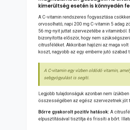
kimerültség esetén is könnyedén felf
A C-vitamin rendszeres fogyasztása csökken
orvosolható; napi 200 mg C-vitamin 5 adag z
56 mg-nyit juttat szervezetébe a vitaminból.
bizonyította először, hogy nem szükségszerű
citrusféléket. Akkoriban hajózni az maga volt 
koszt, nagyobb az egy emberre jutó szabad té
A C-vitamin egy vízben oldódó vitamin, amely
sebgyógyulást is segíti.
Legjobb tulajdonságuk azonban nem ízükben r
összességében az egész szervezetnek jót 
Bőrre gyakorolt pozitív hatások:
A citrusfé
elpusztításával tisztítja és frissíti a bőrt. I