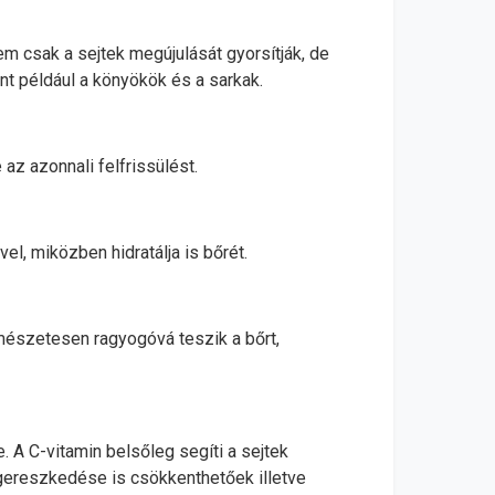
nem csak a sejtek megújulását gyorsítják, de
mint például a könyökök és a sarkak.
az azonnali felfrissülést.
l, miközben hidratálja is bőrét.
ermészetesen ragyogóvá teszik a bőrt,
. A C-vitamin belsőleg segíti a sejtek
egereszkedése is csökkenthetőek illetve