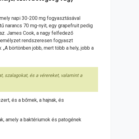
amely napi 30-200 mg fogyasztásával
 narancs 70 mg-nyit, egy grapefruit pedig
lmaz. James Cook, a nagy felfedező
személyzet rendszeresen fogyaszt
: „A börtönben jobb, mert több a hely, jobb a
, szalagokat, és a vérereket, valamint a
rt, és a bőrnek, a hajnak, és
nak, amely a baktériumok és patogének