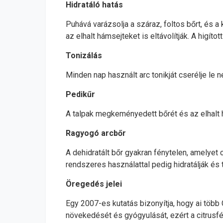
Hidratáló hatás
Puhává varázsolja a száraz, foltos bőrt, és a
az elhalt hámsejteket is eltávolítják. A higí
Tonizálás
Minden nap használt arc tonikját cserélje le
Pedikűr
A talpak megkeményedett bőrét és az elhalt h
Ragyogó arcbőr
A dehidratált bőr gyakran fénytelen, amelyet 
rendszeres használattal pedig hidratálják és t
Öregedés jelei
Egy 2007-es kutatás bizonyítja, hogy ai több 
növekedését és gyógyulását, ezért a citrusf