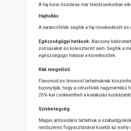
A haj korai őszülése már tinédzserkorban elk
Hajhullás
A narancsfélék segítik a haj növekedését és c
Egészségügyi hatások:
Alacsony kalóriatart
zsírsavakat és koleszterint sem. Segítik a m
egészségügyi hatásai a következőek:
Rák megelőző
Flavonoid és limonoid tartalmuknak köszönhe
bizonyítják, hogy a citrusfélék nagymértékű 
26%-kal csökkentheti a kialakulás kockázatát
Szívbetegség
Magas antioxidáns tartalmuk a szabadgyökök 
rendszeres fogyasztásával kisebb az esély 