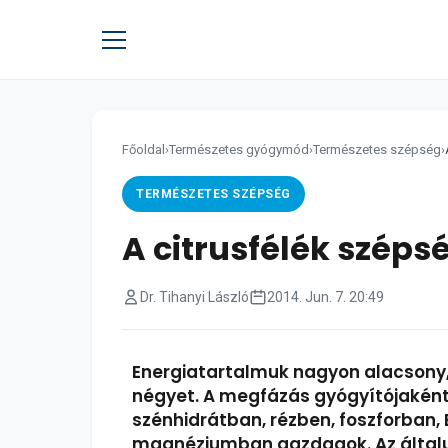
Főoldal
›
Természetes gyógymód
›
Természetes szépség
›
TERMÉSZETES SZÉPSÉG
A citrusfélék széps
Dr. Tihanyi László
2014. Jun. 7. 20:49
Energiatartalmuk nagyon alacsony, 
négyet. A megfázás gyógyítójaként 
szénhidrátban, rézben, foszforban, 
magnéziumban gazdagok. Az általuk 