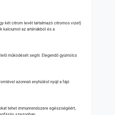
egy két citrom levét tartalmazó citromos vizet)
ok kalciumot az artériákból és a
elelő működését segíti. Elegendő gyümölcs
omlével azonnali enyhülést nyújt a fájó
.
 sokat tehet immunrendszere egészségéért,
 megfázás szezonban.