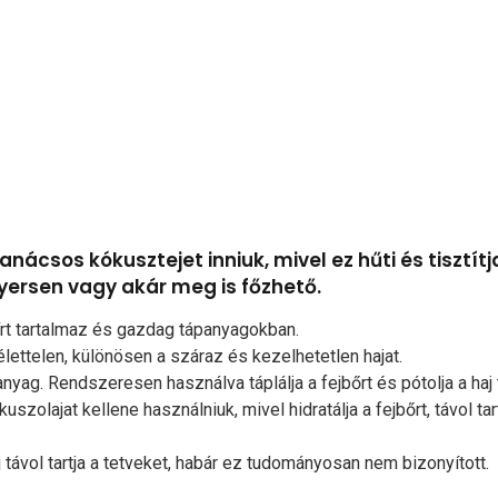
ácsos kókusztejet inniuk, mivel ez hűti és tisztítj
yersen vagy akár meg is főzhető.
sírt tartalmaz és gazdag tápanyagokban.
ettelen, különösen a száraz és kezelhetetlen hajat.
ag. Rendszeresen használva táplálja a fejbőrt és pótolja a haj 
olajat kellene használniuk, mivel hidratálja a fejbőrt, távol tar
távol tartja a tetveket, habár ez tudományosan nem bizonyított.