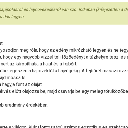
hajápolásról és hajnövekedésről van szó. Indiában (kifejezetten a d
s dús legyen.
t.
sodjon meg róla, hogy az edény mikrózható legyen és ne tegyen
is, hogy egy nagyobb vízzel teli főzőedényt a tűzhelyre tesz, és
ert az károsíthatja a hajat és a fejbőrt.
be, egészen a hajtövektől a hajvégekig. A fejbőrét masszírozza 
majd mossa le.
hagyja fent az olajat.
kvés előtt olajozza be, majd csavarja be egy meleg törülközőb
abb eredmény érdekében.
rte a világon. Kulcsfontosságú számos egzotikus és szakácsok 