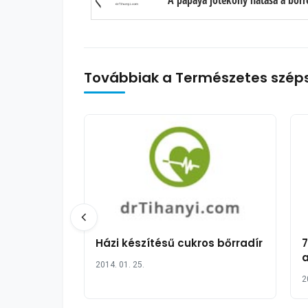
A papaya jótékony hatása a bőrre
Továbbiak a Természetes szép
Házi készítésű cukros bőrradír
7
a
2014. 01. 25.
2