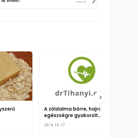
k az ember?
yszerű
A zöldalma bőrre, hajra és
egészségre gyakorolt
jótékony hatása
2014. 10. 17.