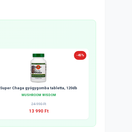
-45%
Super Chaga gyógygomba tabletta, 120db
MUSHROOM WISDOM
24 990 Ft
13 990 Ft