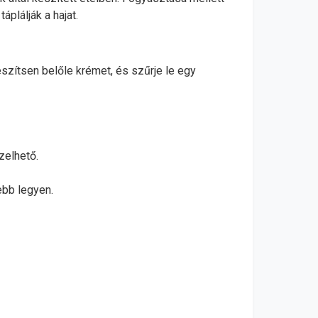
áplálják a hajat.
észítsen belőle krémet, és szűrje le egy
zelhető.
ebb legyen.