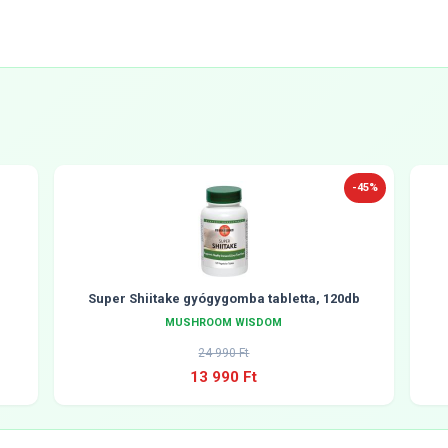
-45%
Super Shiitake gyógygomba tabletta, 120db
MUSHROOM WISDOM
24 990 Ft
13 990 Ft