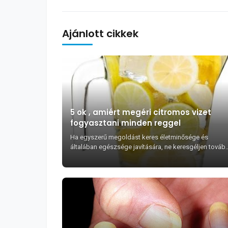
Ajánlott cikkek
5 ok , amiért megéri citromos vizet
fogyasztani minden reggel
Ha egyszerű megoldást keres életminősége és
általában egészsége javítására, ne keresgéljen továb
Citromos vizet fogyasztani egyből ébredés után olyan
reggel...