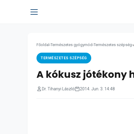
Főoldal
›
Természetes gyógymód
›
Természetes szépség
›
TERMÉSZETES SZÉPSÉG
A kókusz jótékony 
Dr. Tihanyi László
2014. Jun. 3. 14:48