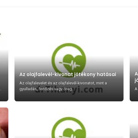
A
Az olajfalevél-kivonat jótékony hatásai
j
Az olajfalevelet és az olajfalevél-kivonatot, mint a
b.
gyulladás, fertőzés vagy öreg...
A