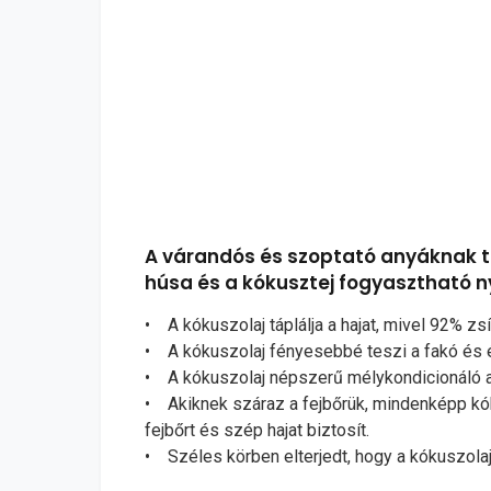
A várandós és szoptató anyáknak tan
húsa és a kókusztej fogyasztható n
• A kókuszolaj táplálja a hajat, mivel 92% z
• A kókuszolaj fényesebbé teszi a fakó és él
• A kókuszolaj népszerű mélykondicionáló any
• Akiknek száraz a fejbőrük, mindenképp kókusz
fejbőrt és szép hajat biztosít.
• Széles körben elterjedt, hogy a kókuszolaj 