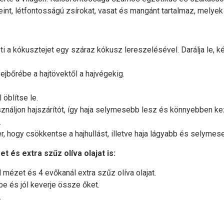
eint, létfontosságú zsírokat, vasat és mangánt tartalmaz, melyek t
ti a kókusztejet egy száraz kókusz lereszelésével. Darálja le, k
bőrébe a hajtövektől a hajvégekig.
 öblítse le.
ználjon hajszárítót, így haja selymesebb lesz és könnyebben ke
.
 hogy csökkentse a hajhullást, illetve haja lágyabb és selymes
és extra szűz olíva olajat is:
ézet és 4 evőkanál extra szűz olíva olajat.
 és jól keverje össze őket.
.