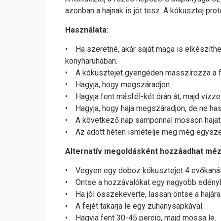
azonban a hajnak is jót tesz. A kókusztej prot
Használata:
• Ha szeretné, akár saját maga is elkészíthe
konyharuhában.
• A kókusztejet gyengéden masszírozza a fej
• Hagyja, hogy megszáradjon.
• Hagyja fent másfél-két órán át, majd vízzel
• Hagyja, hogy haja megszáradjon, de ne has
• A következő nap samponnal mosson hajat
• Az adott héten ismételje meg még egyszer,
Alternatív megoldásként hozzáadhat mézet 
• Vegyen egy doboz kókusztejet 4 evőkanál m
• Öntse a hozzávalókat egy nagyobb edénybe
• Ha jól összekeverte, lassan öntse a hajára
• A fejét takarja le egy zuhanysapkával.
• Hagyja fent 30-45 percig, majd mossa le.