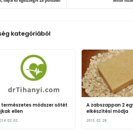
, hajra és egészségre 28 pontban
Mitől hízi
ség kategóriából
 természetes módszer sötét
A zabszappan 2 eg
jkak ellen
elkészítési módja
014. 02. 02.
2015. 02. 28.