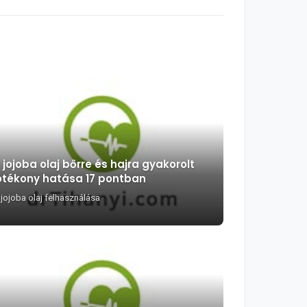
 jojoba olaj bőrre és hajra gyakorolt
ótékony hatása 17 pontban
 jojoba olaj felhasználása