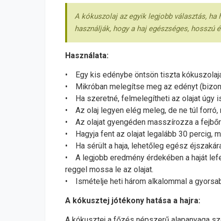
A kókuszolaj az egyik legjobb választás, ha 
használják, hogy a haj egészséges, hosszú é
Használata:
• Egy kis edénybe öntsön tiszta kókuszolaja
• Mikróban melegítse meg az edényt (bizonyo
• Ha szeretné, felmelegítheti az olajat úgy 
• Az olaj legyen elég meleg, de ne túl forró, m
• Az olajat gyengéden masszírozza a fejbőré
• Hagyja fent az olajat legalább 30 percig, 
• Ha sérült a haja, lehetőleg egész éjszakára 
• A legjobb eredmény érdekében a haját lefe
reggel mossa le az olajat.
• Ismételje heti három alkalommal a gyors
A kókusztej jótékony hatása a hajra:
A kókusztej a főzés népszerű alapanyaga sze