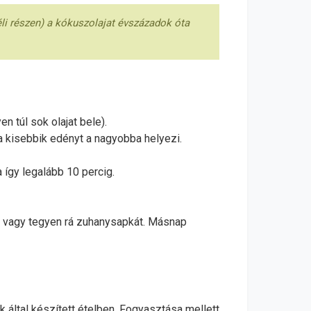
éli részen) a kókuszolajat évszázadok óta
 túl sok olajat bele).
 a kisebbik edényt a nagyobba helyezi.
így legalább 10 percig.
e vagy tegyen rá zuhanysapkát. Másnap
által készített ételben. Fogyasztása mellett