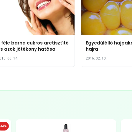
 féle barna cukros arctisztító
Egyedülálló hajpak
s azok jótékony hatása
hajra
015. 06. 14.
2016. 02. 10.
-33%