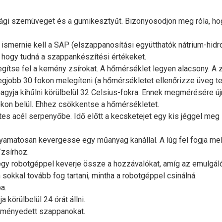
ági szemüveget és a gumikesztyűt. Bizonyosodjon meg róla, hogy
ismernie kell a SAP (elszappanosítási együtthatók nátrium-hidrox
, hogy tudná a szappankészítési értékeket.
tse fel a kemény zsírokat. A hőmérséklet legyen alacsony. A z
legjobb 30 fokon melegíteni (a hőmérsékletet ellenőrizze üveg t
agyja kihűlni körülbelül 32 Celsius-fokra. Ennek megmérésére új
okon belül. Ehhez csökkentse a hőmérsékletet.
s acél serpenyőbe. Idő előtt a kecsketejet egy kis jéggel meg 
amatosan kevergesse egy műanyag kanállal. A lúg fel fogja meleg
/zsírhoz.
y robotgéppel keverje össze a hozzávalókat, amíg az emulgáló
okkal tovább fog tartani, mintha a robotgéppel csinálná.
a.
 körülbelül 24 órát állni.
eményedett szappanokat.