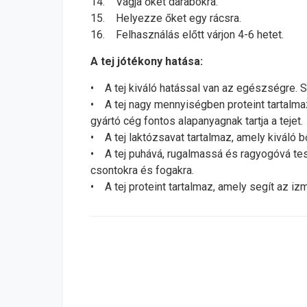
14. Vágja őket darabokra.
15. Helyezze őket egy rácsra.
16. Felhasználás előtt várjon 4-6 hetet.
A tej jótékony hatása:
• A tej kiváló hatással van az egészségre. 
• A tej nagy mennyiségben proteint tartalmaz
gyártó cég fontos alapanyagnak tartja a tejet.
• A tej laktózsavat tartalmaz, amely kiváló bő
• A tej puhává, rugalmassá és ragyogóvá teszi
csontokra és fogakra.
• A tej proteint tartalmaz, amely segít az i