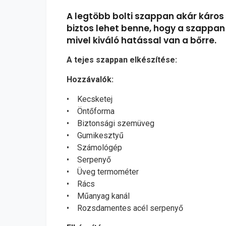
A legtöbb bolti szappan akár káros
biztos lehet benne, hogy a szappa
mivel kiváló hatással van a bőrre.
A tejes szappan elkészítése:
Hozzávalók:
• Kecsketej
• Öntőforma
• Biztonsági szemüveg
• Gumikesztyű
• Számológép
• Serpenyő
• Üveg termométer
• Rács
• Műanyag kanál
• Rozsdamentes acél serpenyő