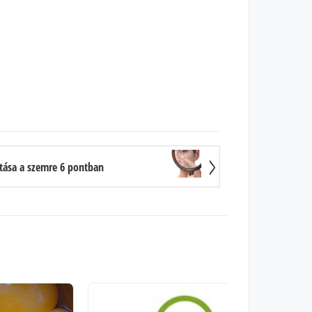
tása a szemre 6 pontban