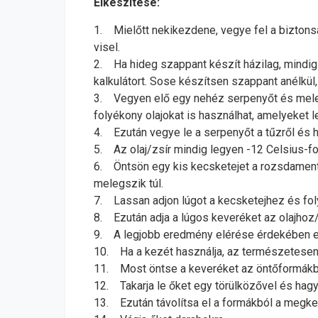
Elkészítése:
1. Mielőtt nekikezdene, vegye fel a biztons
visel.
2. Ha hideg szappant készít házilag, mindig 
kalkulátort. Sose készítsen szappant anélkül
3. Vegyen elő egy nehéz serpenyőt és melegí
folyékony olajokat is használhat, amelyeket 
4. Ezután vegye le a serpenyőt a tűzről és h
5. Az olaj/zsír mindig legyen -12 Celsius-f
6. Öntsön egy kis kecsketejet a rozsdamente
melegszik túl.
7. Lassan adjon lúgot a kecsketejhez és foly
8. Ezután adja a lúgos keveréket az olajhoz
9. A legjobb eredmény elérése érdekében eg
10. Ha a kezét használja, az természetesen s
11. Most öntse a keveréket az öntőformákb
12. Takarja le őket egy törülközővel és hagyja
13. Ezután távolítsa el a formákból a megk