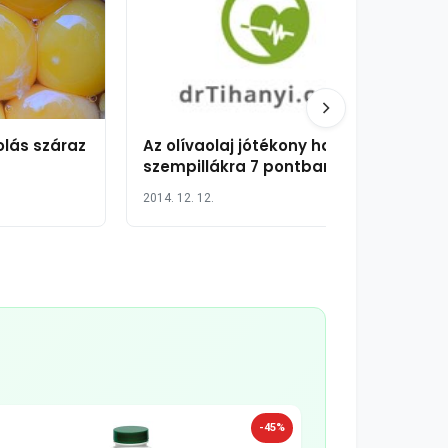
olás száraz
Az olívaolaj jótékony hatása a
szempillákra 7 pontban
2014. 12. 12.
-45%