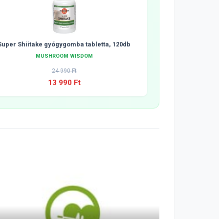
Super Shiitake gyógygomba tabletta, 120db
MUSHROOM WISDOM
24 990 Ft
13 990 Ft