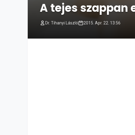
A tejes szappan 
Dr. Tihanyi László
2015. Apr. 22. 13:56