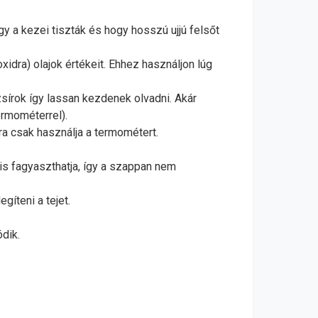
 a kezei tiszták és hogy hosszú ujjú felsőt
idra) olajok értékeit. Ehhez használjon lúg
sírok így lassan kezdenek olvadni. Akár
ermométerrel).
ra csak használja a termométert.
is fagyaszthatja, így a szappan nem
íteni a tejet.
dik.