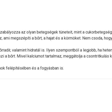
Szabályozza az olyan betegségek tüneteit, mint a cukorbetegség,
, ami megszépíti a bőrt, a hajat és a körmöket. Nem csoda, hog
rradír, valamint hidratál is. Ilyen szempontból a legjobb, ha het
 a bőrt. Mivel kalciumot tartalmaz, meggátolja a csontritkulás k
zmok felépítésében és a fogyásban is.