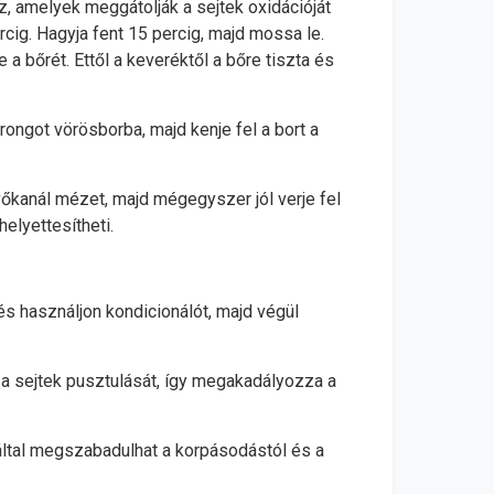
z, amelyek meggátolják a sejtek oxidációját
cig. Hagyja fent 15 percig, majd mossa le.
 bőrét. Ettől a keveréktől a bőre tiszta és
rongot vörösborba, majd kenje fel a bort a
evőkanál mézet, majd mégegyszer jól verje fel
helyettesítheti.
s használjon kondicionálót, majd végül
 a sejtek pusztulását, így megakadályozza a
záltal megszabadulhat a korpásodástól és a