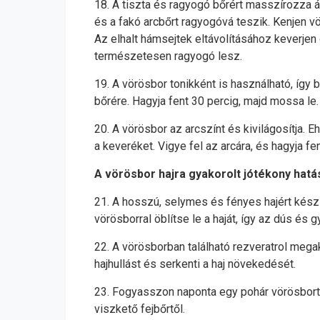
18. A tiszta és ragyogó bőrért masszírozza át
és a fakó arcbőrt ragyogóvá teszik. Kenjen v
Az elhalt hámsejtek eltávolításához keverjen
természetesen ragyogó lesz.
19. A vörösbor tonikként is használható, így 
bőrére. Hagyja fent 30 percig, majd mossa le.
20. A vörösbor az arcszínt és kivilágosítja. 
a keveréket. Vigye fel az arcára, és hagyja fen
A vörösbor hajra gyakorolt jótékony hatá
21. A hosszú, selymes és fényes hajért kész
vörösborral öblítse le a haját, így az dús és 
22. A vörösborban található rezveratrol mega
hajhullást és serkenti a haj növekedését.
23. Fogyasszon naponta egy pohár vörösbort, 
viszkető fejbőrtől.