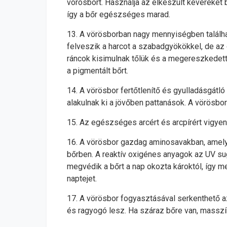
vörösbort. Használja az elkészült keveréket b
így a bőr egészséges marad.
13. A vörösborban nagy mennyiségben található
felveszik a harcot a szabadgyökökkel, de az ö
ráncok kisimulnak tőlük és a megereszkedett b
a pigmentált bőrt.
14. A vörösbor fertőtlenítő és gyulladásgátló
alakulnak ki a jövőben pattanások. A vörösbor
15. Az egészséges arcért és arcpírért vigyen
16. A vörösbor gazdag aminosavakban, amelye
bőrben. A reaktív oxigénes anyagok az UV su
megvédik a bőrt a nap okozta károktól, így m
naptejet.
17. A vörösbor fogyasztásával serkenthető az ú
és ragyogó lesz. Ha száraz bőre van, masszíroz