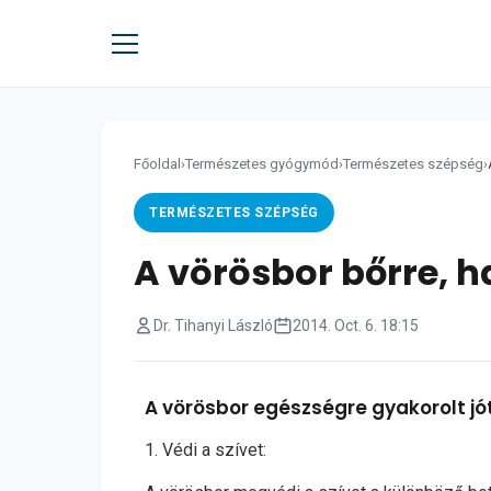
Főoldal
›
Természetes gyógymód
›
Természetes szépség
›
TERMÉSZETES SZÉPSÉG
A vörösbor bőrre, h
Dr. Tihanyi László
2014. Oct. 6. 18:15
A vörösbor egészségre gyakorolt j
1. Védi a szívet: