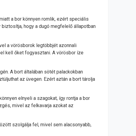
miatt a bor könnyen romlik, ezért speciális
gy biztosítja, hogy a dugó megfelelő állapotban
vel a vörösborok legtöbbjét azonnali
l kell őket fogyasztani. A vörösbor íze
gén. A bort általában sötét palackokban
üljuthat az üvegen. Ezért aztán a bort tárolja
önnyen elnyeli a szagokat, így rontja a bor
ezgés, mivel az felkavarja azokat az
zött szolgálja fel, mivel sem alacsonyabb,