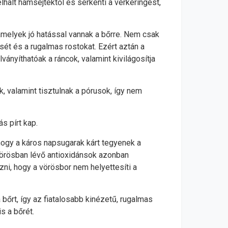
lhalt hámsejtektől és serkenti a vérkeringést,
 amelyek jó hatással vannak a bőrre. Nem csak
sét és a rugalmas rostokat. Ezért aztán a
ányíthatóak a ráncok, valamint kivilágosítja
k, valamint tisztulnak a pórusok, így nem
s pírt kap.
ogy a káros napsugarak kárt tegyenek a
 vörösban lévő antioxidánsok azonban
ni, hogy a vörösbor nem helyettesíti a
 bőrt, így az fiatalosabb kinézetű, rugalmas
s a bőrét.