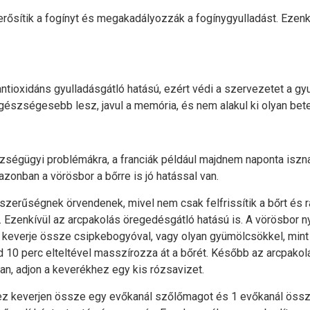
erősítik a fogínyt és megakadályozzák a fogínygyulladást. Ezen
ntioxidáns gyulladásgátló hatású, ezért védi a szervezetet a gy
egészségesebb lesz, javul a memória, és nem alakul ki olyan be
ségügyi problémákra, a franciák például majdnem naponta iszna
onban a vörösbor a bőrre is jó hatással van.
zerűségnek örvendenek, mivel nem csak felfrissítik a bőrt és 
 Ezenkívül az arcpakolás öregedésgátló hatású is. A vörösbor nyug
t keverje össze csipkebogyóval, vagy olyan gyümölcsökkel, mint
majd 10 perc elteltével masszírozza át a bőrét. Később az arcpako
n, adjon a keverékhez egy kis rózsavizet.
hhez keverjen össze egy evőkanál szőlőmagot és 1 evőkanál össz