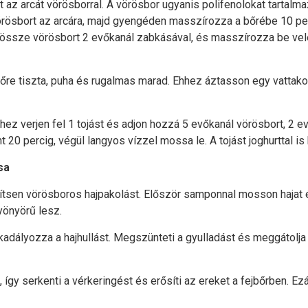
 az arcát vörösborral. A vörösbor ugyanis polifenolokat tartalma
örösbort az arcára, majd gyengéden masszírozza a bőrébe 10 per
 össze vörösbort 2 evőkanál zabkásával, és masszírozza be vele a
bőre tiszta, puha és rugalmas marad. Ehhez áztasson egy vattako
Ehhez verjen fel 1 tojást és adjon hozzá 5 evőkanál vörösbort, 2 
t 20 percig, végül langyos vízzel mossa le. A tojást joghurttal is 
sa
ítsen vörösboros hajpakolást. Először samponnal mosson hajat é
gyönyörű lesz.
kadályozza a hajhullást. Megszünteti a gyulladást és meggátolja
így serkenti a vérkeringést és erősíti az ereket a fejbőrben. E