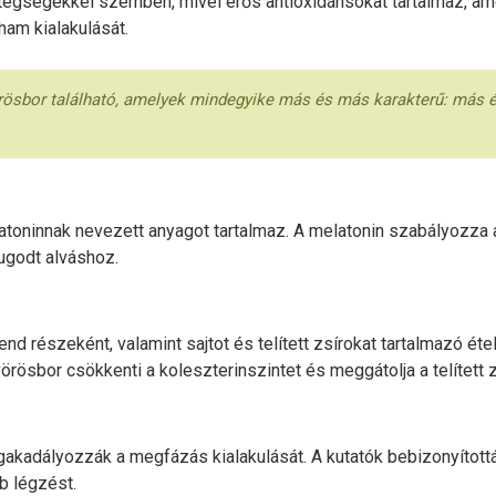
egségekkel szemben, mivel erős antioxidánsokat tartalmaz, ame
ham kialakulását.
rösbor található, amelyek mindegyike más és más karakterű: más és
latoninnak nevezett anyagot tartalmaz. A melatonin szabályozza 
ugodt alváshoz.
nd részeként, valamint sajtot és telített zsírokat tartalmazó ét
örösbor csökkenti a koleszterinszintet és meggátolja a telített
kadályozzák a megfázás kialakulását. A kutatók bebizonyítottá
bb légzést.