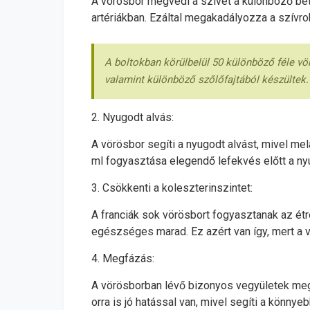
A vörösbor megvédi a szívet a különböző bet
artériákban. Ezáltal megakadályozza a szívro
A boltokban körülbelül 50 különböző féle vö
valamint különböző szőlőfajtából készültek.
2. Nyugodt alvás:
A vörösbor segíti a nyugodt alvást, mivel me
ml fogyasztása elegendő lefekvés előtt a ny
3. Csökkenti a koleszterinszintet:
A franciák sok vörösbort fogyasztanak az étre
egészséges marad. Ez azért van így, mert a v
4. Megfázás:
A vörösborban lévő bizonyos vegyületek mega
orra is jó hatással van, mivel segíti a könnye