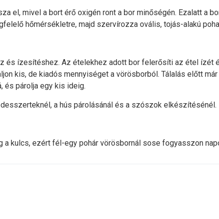
za el, mivel a bort érő oxigén ront a bor minőségén. Ezalatt a bo
felelő hőmérsékletre, majd szervírozza ovális, tojás-alakú poha
és ízesítéshez. Az ételekhez adott bor felerősíti az étel ízét é
on kis, de kiadós mennyiséget a vörösborból. Tálalás előtt már 
, és párolja egy kis ideig.
 desszerteknél, a hús párolásánál és a szószok elkészítésénél.
a kulcs, ezért fél-egy pohár vörösbornál sose fogyasszon napo