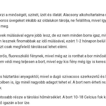
i a minőségét, színét, ízét és illatát. Alacsony alkoholtartalma 
boros üvegeket inkább az oldalukon tárolja, ne felállítva, mivel í
n meg.
évek múlásával egyre jobb lesz, de ez nem minden borra igaz, mi
lesznek finomabbak az idő múlásával, ezért 1-2 hónapon belül e
zt csak megfelelő tárolással lehet elérni.
rős, fluoreszkáló fénynek, mivel még az is ronthat a bor minősé
em védi meg teljesen a bort, mivel egy kis fény még így is kereszt
s háztartási anyagoktól, mivel a dugó szivacsos szerkezetű és k
incében is, így minél nagyobb adagot tehet el. A bort nem érheti r
k.
osabb része a tárolási hőmérséklet. A bort 10-18 Celcius fok kö
igazán a bor íze.