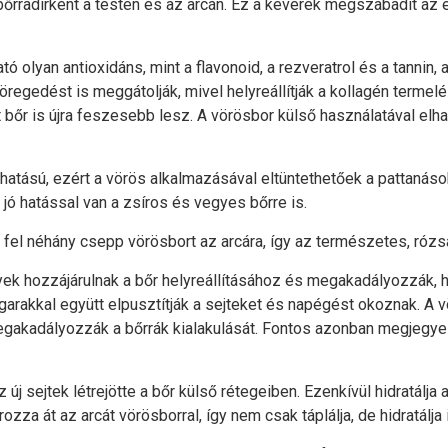
őrradírként a testén és az arcán. Ez a keverék megszabadít az e
 olyan antioxidáns, mint a flavonoid, a rezveratrol és a tannin,
regedést is meggátolják, mivel helyreállítják a kollagén termelé
őr is újra feszesebb lesz. A vörösbor külső használatával elhalv
 hatású, ezért a vörös alkalmazásával eltüntethetőek a pattanáso
 jó hatással van a zsíros és vegyes bőrre is.
 fel néhány csepp vörösbort az arcára, így az természetes, rózsá
k hozzájárulnak a bőr helyreállításához és megakadályozzák, h
garakkal együtt elpusztítják a sejteket és napégést okoznak. A
egakadályozzák a bőrrák kialakulását. Fontos azonban megjegyez
j sejtek létrejötte a bőr külső rétegeiben. Ezenkívül hidratálja a
za át az arcát vörösborral, így nem csak táplálja, de hidratálja i