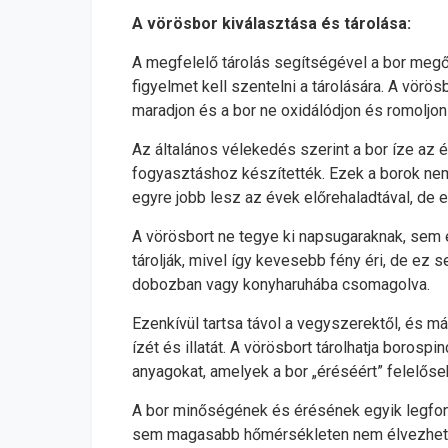
A vörösbor kiválasztása és tárolása:
A megfelelő tárolás segítségével a bor megőrz
figyelmet kell szentelni a tárolására. A vörös
maradjon és a bor ne oxidálódjon és romoljo
Az általános vélekedés szerint a bor íze az 
fogyasztáshoz készítették. Ezek a borok nem 
egyre jobb lesz az évek előrehaladtával, de e
A vörösbort ne tegye ki napsugaraknak, sem e
tárolják, mivel így kevesebb fény éri, de ez s
dobozban vagy konyharuhába csomagolva.
Ezenkívül tartsa távol a vegyszerektől, és má
ízét és illatát. A vörösbort tárolhatja borosp
anyagokat, amelyek a bor „éréséért” felelőse
A bor minőségének és érésének egyik legfont
sem magasabb hőmérsékleten nem élvezhető 