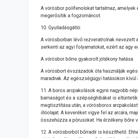
A vörösbor polifenolokat tartalmaz, amelyek 
megerősítik a fogzománcot.
10. Gyulladásgátló:
A vörösborban lévő rezveratrolnak nevezett a
serkenti az agyi folyamatokat, ezért az agy 
A vörösbor bőrre gyakorolt jótékony hatása
A vörösbort évszázadok óta használják egész
maradnak. Az egészségügyi hatásokon kívül az
11. A boros arcpakolások egyre nagyobb néps
barnaságot és a szépséghibákat is eltüntetik.
megtisztítása után, a vörösboros arcpakolás
illóolajat. A keveréket vigye fel az arcára, 
összehúzza a pórusokat. Ha érzékeny bőre va
12. A vörösborból bőrradír is készíthető. E