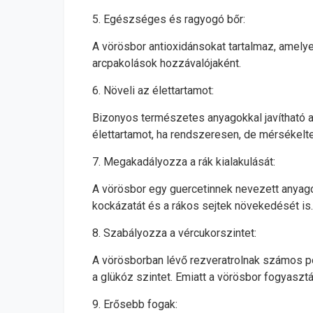
5. Egészséges és ragyogó bőr:
A vörösbor antioxidánsokat tartalmaz, amel
arcpakolások hozzávalójaként.
6. Növeli az élettartamot:
Bizonyos természetes anyagokkal javítható a
élettartamot, ha rendszeresen, de mérsékelte
7. Megakadályozza a rák kialakulását:
A vörösbor egy guercetinnek nevezett anyagot 
kockázatát és a rákos sejtek növekedését is.
8. Szabályozza a vércukorszintet:
A vörösborban lévő rezveratrolnak számos poz
a glükóz szintet. Emiatt a vörösbor fogyaszt
9. Erősebb fogak: