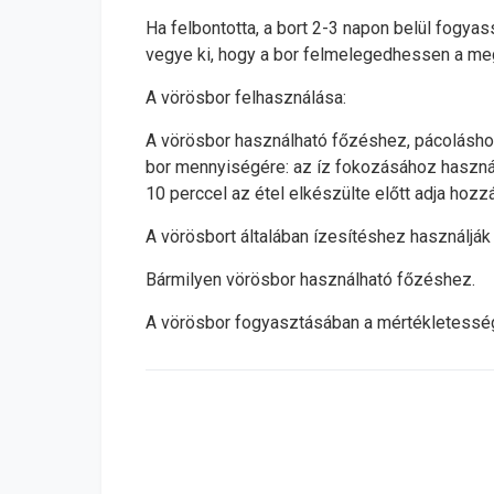
Ha felbontotta, a bort 2-3 napon belül fogyass
vegye ki, hogy a bor felmelegedhessen a meg
A vörösbor felhasználása:
A vörösbor használható főzéshez, pácoláshoz 
bor mennyiségére: az íz fokozásához használj
10 perccel az étel elkészülte előtt adja hozzá
A vörösbort általában ízesítéshez használják
Bármilyen vörösbor használható főzéshez.
A vörösbor fogyasztásában a mértékletesség 