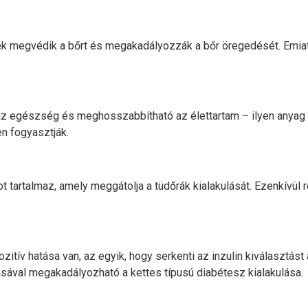
yek megvédik a bőrt és megakadályozzák a bőr öregedését. Emia
z egészség és meghosszabbítható az élettartam – ilyen anyag p
n fogyasztják.
tartalmaz, amely meggátolja a tüdőrák kialakulását. Ezenkívül re
itív hatása van, az egyik, hogy serkenti az inzulin kiválasztást
ásával megakadályozható a kettes típusú diabétesz kialakulása.