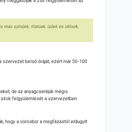
ly meggátolják a zsír felgyülemlését az
 más színűek, illatúak, ízűek és idősek,
a szervezet belső óráját, ezért már 50-100
eleket, de az anyagcseréjük mégis
 zsírok felgyülemlését a szervezetben.
k, hogy a vörösbor a megfázástól eldugult