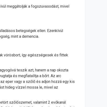
kívül meggátolják a fogszuvasodást, mivel
ulladásos betegségek ellen. Ezenkívül
tegség, mint a demencia.
k vörösbort, így egészségesek és fittek
ragyogóvá teszik azt, hanem a nap okozta
tatja és megfiatalítja a bőrt. Az arc
 az eper vagy a szőlő és adjon hozzá egy kis
lást hideg vízzel mossa le, mivel az
etört szőlőszemet, valamint 2 evőkanál