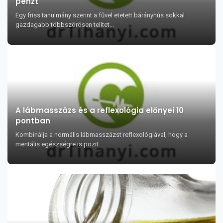
pénzt
Egy friss tanulmány szerint a fűvel etetett bárányhús sokkal
gazdagabb többszörösen telítet...
A lábmasszázs és a reflexológia előnyei 10
pontban
Kombinálja a normális lábmasszázst reflexológiával, hogy a
mentális egészségre is pozit...