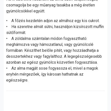
csomagolja be egy műanyag tasakba a még éretlen
gyümölcsökkel együtt.
• A főzés kezdetén adjon az almához egy kis cukrot.
• Ha szeretne almát sütni, használjon kizsírozott muffin
sütőformát.
• A zöldalma számtalan módon fogyasztható:
meghámozva vagy hámozatlanul, vagy gyümölcslé
formában. Készíthet belőle pitét, vagy hozzáadhatja a
desszertekhez vagy fagylalthoz. A legegészségesebb
azonban az egész gyümölcs közvetlen fogyasztása.
• Az alma magját sose fogyassza el, mivel a magok
enyhén mérgezőek, így károsan hathatnak az
egészségre.