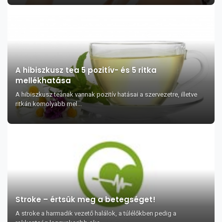
A hibiszkusz tea 5 pozitív- és 5 ritka
mellékhatása
A hibiszkusz teának vannak pozitív hatásai a szervezetre, illetve
ritkán komolyabb mel...
Stroke – értsük meg a betegséget!
A stroke a harmadik vezető halálok, a túlélőkben pedig a