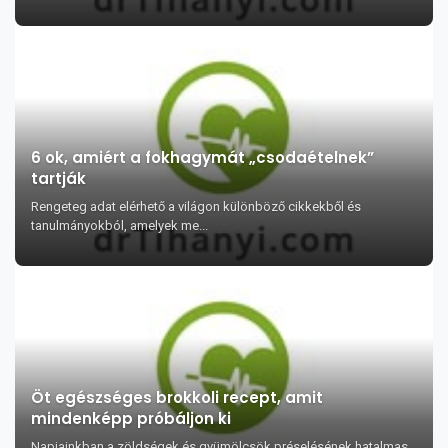
6 ok, amiért a fokhagymát „csodaételnek”
tartják
Rengeteg adat elérhető a világon különböző cikkekből és
tanulmányokból, amelyek me...
Öt egészséges brokkoli recept, amit
mindenképp próbáljon ki
Napjainkban a zöldségek és gyümölcsök préselésének hatalmas