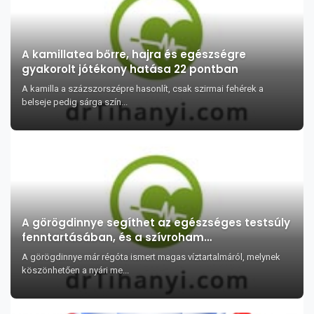
A kamillatea bőrre, hajra és egészségre
gyakorolt jótékony hatása 22 pontban
A kamilla a százszorszépre hasonlít, csak szirmai fehérek a
belseje pedig sárga szín...
A görögdinnye segíthet az egészséges testsúly
fenntartásában, és a szívroham
megelőzésében?
A görögdinnye már régóta ismert magas víztartalmáról, melynek
köszönhetően a nyári me...