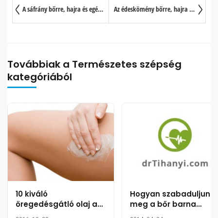
A sáfrány bőrre, hajra és egészségre gyakorolt jótékony hatása 20 pontban
Az édeskömény bőrre, hajra és egészségre gyakorolt jótékony hatása
Továbbiak a Természetes szépség
kategóriából
10 kiváló
Hogyan szabaduljunk
öregedésgátló olaj a
meg a bőr barna
fiatalosabb bőrért
elváltozásaitól,