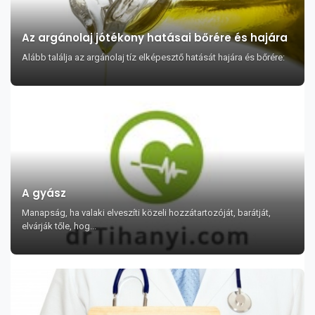
Az argánolaj jótékony hatásai bőrére és hajára
Alább találja az argánolaj tíz elképesztő hatását hajára és bőrére:
A gyász
Manapság, ha valaki elveszíti közeli hozzátartozóját, barátját,
elvárják tőle, hog...