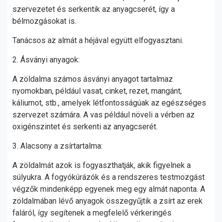
szervezetet és serkentik az anyagcserét, így a
bélmozgásokat is.
Tanácsos az almát a héjával együtt elfogyasztani.
2. Ásványi anyagok:
A zöldalma számos ásványi anyagot tartalmaz
nyomokban, például vasat, cinket, rezet, mangánt,
káliumot, stb., amelyek létfontosságúak az egészséges
szervezet számára. A vas például növeli a vérben az
oxigénszintet és serkenti az anyagcserét.
3. Alacsony a zsírtartalma:
A zöldalmát azok is fogyaszthatják, akik figyelnek a
súlyukra. A fogyókúrázók és a rendszeres testmozgást
végzők mindenképp egyenek meg egy almát naponta. A
zöldalmában lévő anyagok összegyűjtik a zsírt az erek
faláról, így segítenek a megfelelő vérkeringés