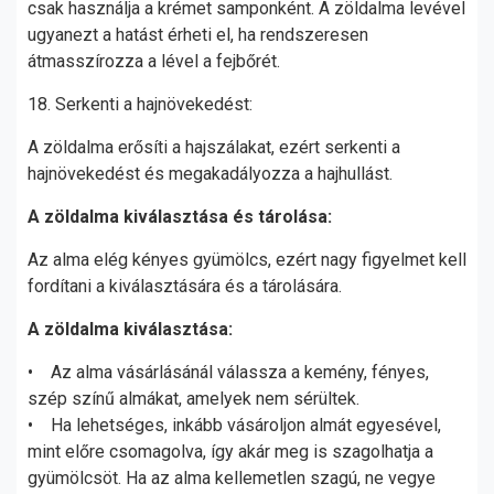
csak használja a krémet samponként. A zöldalma levével
ugyanezt a hatást érheti el, ha rendszeresen
átmasszírozza a lével a fejbőrét.
18. Serkenti a hajnövekedést:
A zöldalma erősíti a hajszálakat, ezért serkenti a
hajnövekedést és megakadályozza a hajhullást.
A zöldalma kiválasztása és tárolása:
Az alma elég kényes gyümölcs, ezért nagy figyelmet kell
fordítani a kiválasztására és a tárolására.
A zöldalma kiválasztása:
• Az alma vásárlásánál válassza a kemény, fényes,
szép színű almákat, amelyek nem sérültek.
• Ha lehetséges, inkább vásároljon almát egyesével,
mint előre csomagolva, így akár meg is szagolhatja a
gyümölcsöt. Ha az alma kellemetlen szagú, ne vegye