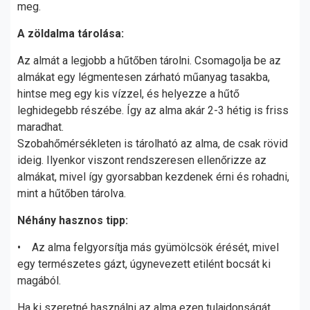
meg.
A zöldalma tárolása:
Az almát a legjobb a hűtőben tárolni. Csomagolja be az
almákat egy légmentesen zárható műanyag tasakba,
hintse meg egy kis vízzel, és helyezze a hűtő
leghidegebb részébe. Így az alma akár 2-3 hétig is friss
maradhat.
Szobahőmérsékleten is tárolható az alma, de csak rövid
ideig. Ilyenkor viszont rendszeresen ellenőrizze az
almákat, mivel így gyorsabban kezdenek érni és rohadni,
mint a hűtőben tárolva.
Néhány hasznos tipp:
• Az alma felgyorsítja más gyümölcsök érését, mivel
egy természetes gázt, úgynevezett etilént bocsát ki
magából.
Ha ki szeretné használni az alma ezen tulajdonságát,