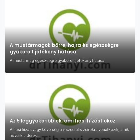
A mustármagok bőrre, hajra és egészségre
gyakorolt jótékony hatása
A mustármag egészségre gyakorolt jótékony hatása
Az 5 leggyakoribb ok, ami hasi hízást okoz
A hasi hízás vagy kövérség a viszcerális zsírokra vonatkozik, amik
növelik a derék...