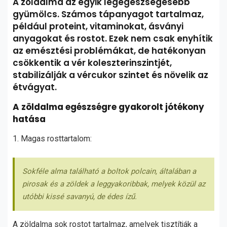
A zöldalma az egyik legegészségesebb
gyümölcs. Számos tápanyagot tartalmaz,
például proteint, vitaminokat, ásványi
anyagokat és rostot. Ezek nem csak enyhítik
az emésztési problémákat, de hatékonyan
csökkentik a vér koleszterinszintjét,
stabilizálják a vércukor szintet és növelik az
étvágyat.
A zöldalma egészségre gyakorolt jótékony
hatása
1. Magas rosttartalom:
Sokféle alma található a boltok polcain, általában a
pirosak és a zöldek a leggyakoribbak, melyek közül az
utóbbi kissé savanyú, de édes ízű.
A zöldalma sok rostot tartalmaz, amelyek tisztítják a