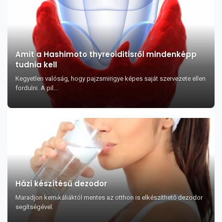
Amit a Hashimoto thyreoiditisről mindenképp
tudnia kell
Kegyetlen valóság, hogy pajzsmirigye képes saját szervezete ellen
fordulni. A pil...
Házi készítésű dezodor
Maradjon kemikáliáktól mentes az otthon is elkészíthető dezodor
segítségével.