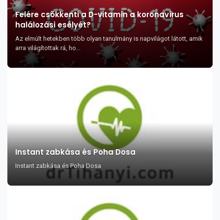
Felére csökkenti a D-vitamin a koronavírus
halálozási esélyét?
Az elmúlt hetekben több olyan tanulmány is napvilágot látott, amik
arra világítottak rá, ho...
Instant zabkása és Poha Dosa
Instant zabkása és Poha Dosa