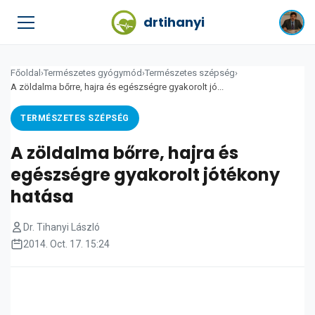
drtihanyi
Főoldal
›
Természetes gyógymód
›
Természetes szépség
›
A zöldalma bőrre, hajra és egészségre gyakorolt jó...
TERMÉSZETES SZÉPSÉG
A zöldalma bőrre, hajra és
egészségre gyakorolt jótékony
hatása
Dr. Tihanyi László
2014. Oct. 17. 15:24