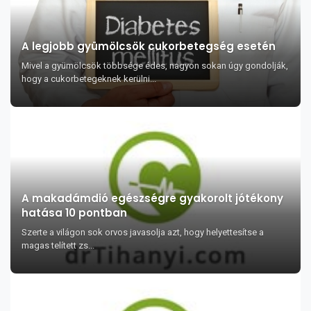
A legjobb gyümölcsök cukorbetegség esetén
Mivel a gyümölcsök többsége édes, nagyon sokan úgy gondolják,
hogy a cukorbetegeknek kerülni...
A makadámdió egészségre gyakorolt jótékony
hatása 10 pontban
Szerte a világon sok orvos javasolja azt, hogy helyettesítse a
magas telített zs...