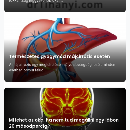
rokkantság leggyakoribb oka. ...
Természetes gyógymód májcirrózis esetén
A májcirrózis egy meglehetősen súlyos betegség, ezért minden
esetben orvosi felüg...
Mi lehet az oka, ha nem tud megállni egy lábon
20 másodpercig?