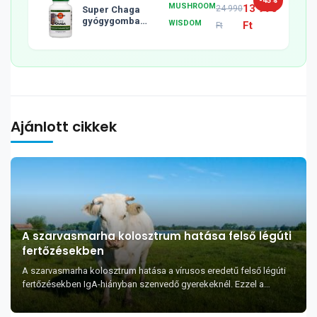
-45%
MUSHROOM
13 990
24 990
Super Chaga
gyógygomba
WISDOM
Ft
Ft
tabletta, 120db
Ajánlott cikkek
A szarvasmarha kolosztrum hatása felső légúti
fertőzésekben
A szarvasmarha kolosztrum hatása a vírusos eredetű felső légúti
fertőzésekben IgA-hiányban szenvedő gyerekeknél. Ezzel a
címmel jelent meg 2011 július...