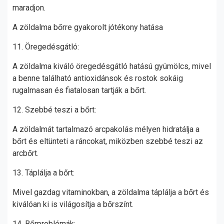
maradjon.
A zöldalma bőrre gyakorolt jótékony hatása
11. Öregedésgátló:
A zöldalma kiváló öregedésgátló hatású gyümölcs, mivel
a benne található antioxidánsok és rostok sokáig
rugalmasan és fiatalosan tartják a bőrt.
12. Szebbé teszi a bőrt:
A zöldalmát tartalmazó arcpakolás mélyen hidratálja a
bőrt és eltünteti a ráncokat, miközben szebbé teszi az
arcbőrt.
13. Táplálja a bőrt:
Mivel gazdag vitaminokban, a zöldalma táplálja a bőrt és
kiválóan ki is világosítja a bőrszínt.
14. Bőrproblémák: