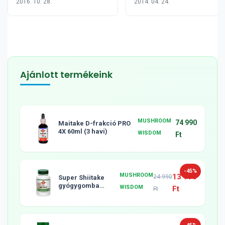
2016. 10. 28.
2014. 04. 24.
foltjaitól
Ajánlott termékeink
MUSHROOM
74 990
Maitake D-frakció PRO
4X 60ml (3 havi)
WISDOM
Ft
-45%
MUSHROOM
13 990
24 990
Super Shiitake
gyógygomba
WISDOM
Ft
Ft
tabletta, 120db