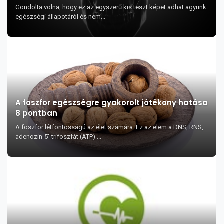
Gondolta volna, hogy ez az egyszerű kis teszt képet adhat agyunk
egészségi állapotáról és nem...
A foszfor egészségre gyakorolt jótékony hatása
8 pontban
A foszfor létfontosságú az élet számára. Ez az elem a DNS, RNS,
adenozin-5'-trifoszfát (ATP) ...