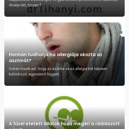
divatja lett, hiszen f...
Honnan tudhatja ha allergiája okozta az
asztmát?
Sokan hiszik azt, hogy az asztma és az allergia két teljesen
különböző, egymástól függetl...
A fűvel etetett állatok húsa megéri a rááldozott