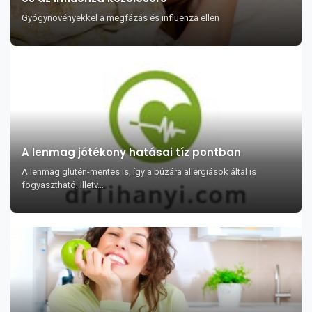
Gyógynövényekkel a megfázás és influenza ellen
A lenmag jótékony hatásai tíz pontban
A lenmag glutén-mentes is, így a búzára allergiások által is
fogyasztható, illetv...