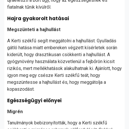
újraéleszti a bőrt úgy, hogy az egészségesnek és
fiatalnak tűnik kívülről.
Hajra gyakorolt hatásai
Megszünteti a hajhullást
A Kerti székfű segít meggátolni a hajhullást. Gyulladás
gátló hatása miatt embereken végzett kísérletek során
kiderült, hogy drasztikusan csökkenti a hajhullást. A
gyógynövény használata közvetlenül a fejbőrön kicsit
rizikós, mert mellékhatások alakulhatnak ki. Ajánlott, hogy
igyon meg egy csésze Kerti székfű teát, hogy
megszüntesse a hajhullást és, hogy meggátolja a
kopaszodást.
Egészségügyi előnyei
Migrén
Tanulmányok bebizonyították, hogy a Kerti székfű