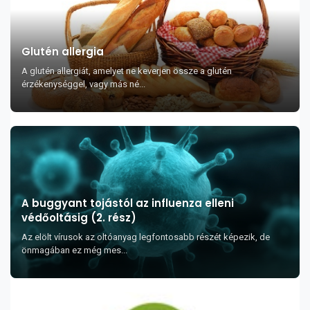
Glutén allergia
A glutén allergiát, amelyet ne keverjen össze a glutén
érzékenységgel, vagy más né...
A buggyant tojástól az influenza elleni
védőoltásig (2. rész)
Az elölt vírusok az oltóanyag legfontosabb részét képezik, de
önmagában ez még mes...