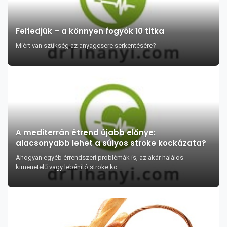
Felfedjük – a könnyen fogyók 10 titka
Miért van szükség az anyagcsere serkentésére?
A mediterrán étrend újabb előnye:
alacsonyabb lehet a súlyos stroke kockázata?
Ahogyan egyéb érrendszeri problémák is, az akár halálos
kimenetelű vagy lebénító stroke ko...