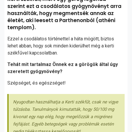
szerint ezt a csodálatos gyógynövényt arra
használták, hogy megmentsék annak az
életét, aki leesett a Parthenonból (athéni
templom).
Ezzel a csodálatos történettel a háta mögött, biztos
lehet abban, hogy sok minden kiderülhet még a kerti
székfűvel kapcsolatban.
Tehát mit tartalmaz Önnek ez a görögök által úgy
szeretett gyógynövény?
Szépséget, és egészséget!
Nyugodtan használhatja a Kerti székfűt, csak ne vigye
túlzásba. Tanulmányok kimutatták, hogy 50/100 mg
kivonat egy nap elég, hogy megelőzzük a migrénes
fejfájást. Egyéb betegségek vagy problémák esetén
pedig tájékoztassa kezelőorvosát!