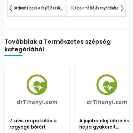
Otthoni tippek a fogfájás csökkentésére
10 tipp a hátfájás enyhítésére
Továbbiak a Természetes szépség
kategóriából
7 kivis arcpakolás a
A jojoba olaj bőrre és
ragyogó bőrért
hajra gyakorolt