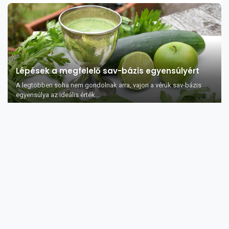
Lépések a megfelelő sav-bázis egyensúlyért
A legtöbben soha nem gondolnak arra, vajon a vérük sav-bázis
egyensúlya az ideális érték...
A fahéj – meglepő egészséggel kapcsolatos
tények
A legtöbb konyhában található fahéj. Mivel sokszor cukros
édességekhez használják, sokan át...