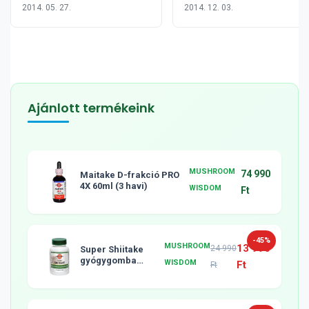
jótékony hatása 17
2014. 05. 27.
2014. 12. 03.
pontban
Ajánlott termékeink
MUSHROOM
74 990
Maitake D-frakció PRO
4X 60ml (3 havi)
WISDOM
Ft
-45%
MUSHROOM
13 990
24 990
Super Shiitake
gyógygomba
WISDOM
Ft
Ft
tabletta, 120db