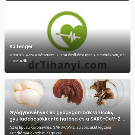
Só tenger
Most kb. 4-5% a sótartalmuk, ami évről évre igen kis mértékben, de
növekszik.
Gyógynövények és gyógygombák vírusölő,
gyulladáscsökkentő hatása és a SARS-CoV-2 –
koronavírus fertőzés
Az új típusú koronavírus, SARS-CoV-2, súlyos, akut légzési
szindrómát okozhat, nagy ves...