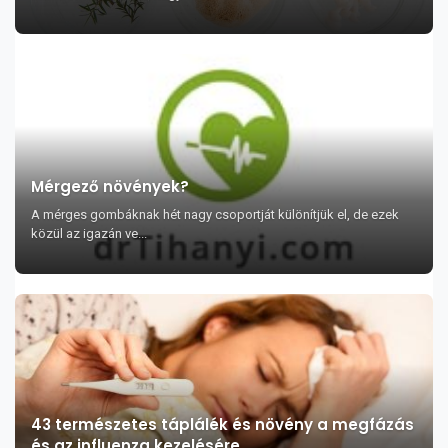
Mérgező növények?
A mérges gombáknak hét nagy csoportját különítjük el, de ezek
közül az igazán ve...
43 természetes táplálék és növény a megfázás
és az influenza kezelésére