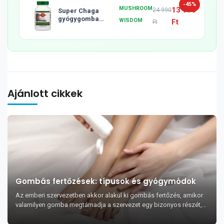
-45%
MUSHROOM
13 990
24 990
Super Chaga
gyógygomba
WISDOM
Ft
Ft
tabletta, 120db
Ajánlott cikkek
Gombás fertőzések: típusok és gyógymódok
Az emberi szervezetben akkor alakul ki gombás fertőzés, amikor
valamilyen gomba megtámadja a szervezet egy bizonyos részét,
az immunrendszer pedig nem k...