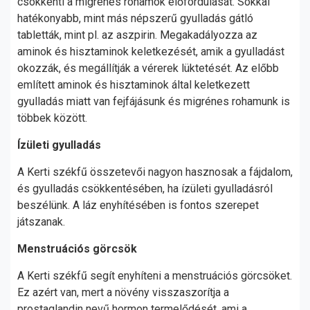
csökkenti a migrénes rohamok előfordulását. Sokkal
hatékonyabb, mint más népszerű gyulladás gátló
tabletták, mint pl. az aszpirin. Megakadályozza az
aminok és hisztaminok keletkezését, amik a gyulladást
okozzák, és megállítják a vérerek lüktetését. Az előbb
említett aminok és hisztaminok által keletkezett
gyulladás miatt van fejfájásunk és migrénes rohamunk is
többek között.
Ízületi gyulladás
A Kerti székfű összetevői nagyon hasznosak a fájdalom,
és gyulladás csökkentésében, ha ízületi gyulladásról
beszélünk. A láz enyhítésében is fontos szerepet
játszanak.
Menstruációs görcsök
A Kerti székfű segít enyhíteni a menstruációs görcsöket.
Ez azért van, mert a növény visszaszorítja a
prostaglandin nevű hormon termelődését, ami a