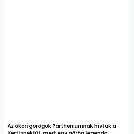
Az ókori görögök Partheniumnak hívták a
Kerti székfűt, mert egy görög legenda