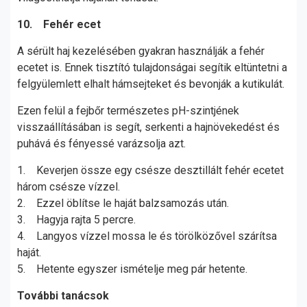
10. Fehér ecet
A sérült haj kezelésében gyakran használják a fehér
ecetet is. Ennek tisztító tulajdonságai segítik eltüntetni a
felgyülemlett elhalt hámsejteket és bevonják a kutikulát.
Ezen felül a fejbőr természetes pH-szintjének
visszaállításában is segít, serkenti a hajnövekedést és
puhává és fényessé varázsolja azt.
1. Keverjen össze egy csésze desztillált fehér ecetet
három csésze vízzel.
2. Ezzel öblítse le haját balzsamozás után.
3. Hagyja rajta 5 percre.
4. Langyos vízzel mossa le és törölközővel szárítsa
haját.
5. Hetente egyszer ismételje meg pár hetente.
További tanácsok