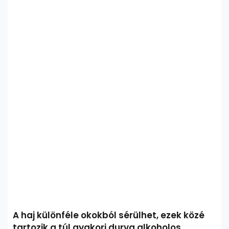
A haj különféle okokból sérülhet, ezek közé
tartozik a túl gyakori durva alkoholos