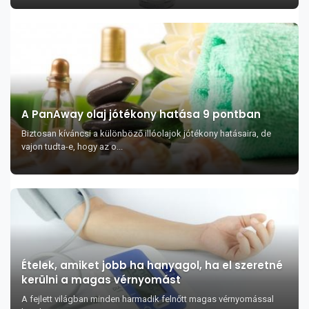
A PanAway olaj jótékony hatása 9 pontban
Biztosan kíváncsi a különböző illóolajok jótékony hatásaira, de
vajon tudta-e, hogy az o...
Ételek, amiket jobb ha hanyagol, ha el szeretné
kerülni a magas vérnyomást
A fejlett világban minden harmadik felnőtt magas vérnyomással