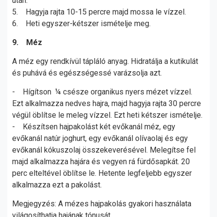
után.
5. Hagyja rajta 10-15 percre majd mossa le vízzel.
6. Heti egyszer-kétszer ismételje meg.
9. Méz
A méz egy rendkívül tápláló anyag. Hidratálja a kutikulát
és puhává és egészségessé varázsolja azt.
- Hígítson ¼ csésze organikus nyers mézet vízzel.
Ezt alkalmazza nedves hajra, majd hagyja rajta 30 percre
végül öblítse le meleg vízzel. Ezt heti kétszer ismételje.
- Készítsen hajpakolást két evőkanál méz, egy
evőkanál natúr joghurt, egy evőkanál olívaolaj és egy
evőkanál kókuszolaj összekeverésével. Melegítse fel
majd alkalmazza hajára és vegyen rá fürdősapkát. 20
perc elteltével öblítse le. Hetente legfeljebb egyszer
alkalmazza ezt a pakolást.
Megjegyzés: A mézes hajpakolás gyakori használata
világosíthatja hajának tónusát.