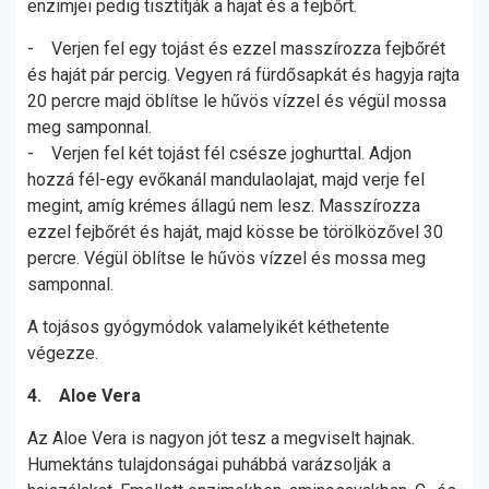
enzimjei pedig tisztítják a hajat és a fejbőrt.
- Verjen fel egy tojást és ezzel masszírozza fejbőrét
és haját pár percig. Vegyen rá fürdősapkát és hagyja rajta
20 percre majd öblítse le hűvös vízzel és végül mossa
meg samponnal.
- Verjen fel két tojást fél csésze joghurttal. Adjon
hozzá fél-egy evőkanál mandulaolajat, majd verje fel
megint, amíg krémes állagú nem lesz. Masszírozza
ezzel fejbőrét és haját, majd kösse be törölközővel 30
percre. Végül öblítse le hűvös vízzel és mossa meg
samponnal.
A tojásos gyógymódok valamelyikét kéthetente
végezze.
4. Aloe Vera
Az Aloe Vera is nagyon jót tesz a megviselt hajnak.
Humektáns tulajdonságai puhábbá varázsolják a