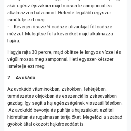
akár egész éjszakára majd mossa le samponnal és
alkalmazzon balzsamot. Hetente legalább egyszer
ismételje ezt meg.
- Keverjen össze ¼ csésze olívaolajat fél csésze
mézzel. Melegítse fel a keveréket majd alkalmazza
hajára.
Hagyja rajta 30 percre, majd öblítse le langyos vízzel és
végül mossa meg samponnal. Heti egyszer-kétszer
ismételje ezt meg.
2. Avokádó
Az avokádó vitaminokban, zsírokban, fehérjében,
természetes olajokban és esszenciális zsírsavakban
gazdag, így segít a haj egészségének visszaállításában.
Az avokádó bevonja és puhítja a hajszálakat, ezáltal
hidratáltan és rugalmasan tartja őket. Megelőzi a szabad
gyökök által okozott hajkárosodást is.