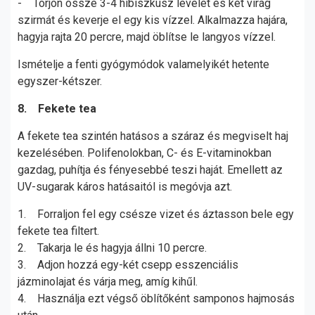
- Törjön össze 3-4 hibiszkusz levelet és két virág
szirmát és keverje el egy kis vízzel. Alkalmazza hajára,
hagyja rajta 20 percre, majd öblítse le langyos vízzel.
Ismételje a fenti gyógymódok valamelyikét hetente
egyszer-kétszer.
8. Fekete tea
A fekete tea szintén hatásos a száraz és megviselt haj
kezelésében. Polifenolokban, C- és E-vitaminokban
gazdag, puhítja és fényesebbé teszi haját. Emellett az
UV-sugarak káros hatásaitól is megóvja azt.
1. Forraljon fel egy csésze vizet és áztasson bele egy
fekete tea filtert.
2. Takarja le és hagyja állni 10 percre.
3. Adjon hozzá egy-két csepp esszenciális
jázminolajat és várja meg, amíg kihűl.
4. Használja ezt végső öblítőként samponos hajmosás