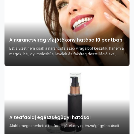
A narancsvirág víz jótékony hatása 10 pontban
Ezt a vizet nem csak a narancsfa szép virágaiból készítik, hanem a
magok, héj, gyümölcshús, levelek és fakéreg desztillációjával,
mely során kivonják az il...
A teafaolaj egészségügyi hatásai
Alább megismerheti a teafaolaj jótékony egészségügyi hatásait.