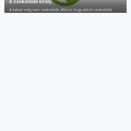
A csokoládé király
A kakaó még nem csokoládé. Ahhoz, hogy abból csokoládé
legyen, szükségszerű első lépé...
A négy tolvaj ecet
Akit jó szerencséje és anyagi lehetőségei eljuttatnak Provance-ba,
ott egy igen érde...