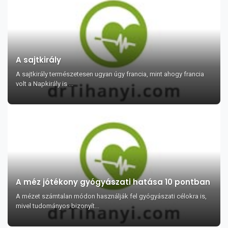
A sajtkirály
A sajtkirály természetesen ugyan úgy francia, mint ahogy francia
volt a Napkirály is ...
A méz jótékony gyógyászati hatása 10 pontban
A mézet számtalan módon használják fel gyógyászati célokra is,
mivel tudományos bizonyít...