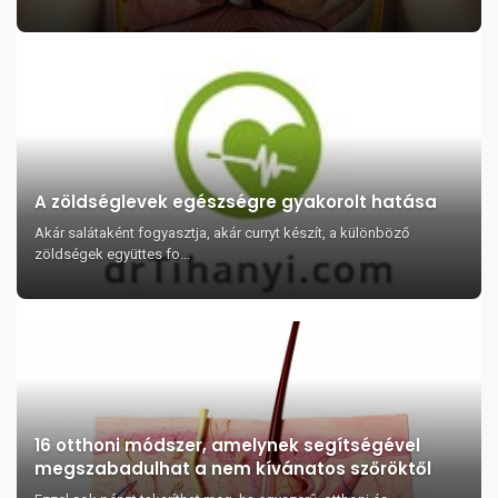
A zöldséglevek egészségre gyakorolt hatása
Akár salátaként fogyasztja, akár curryt készít, a különböző
zöldségek együttes fo...
16 otthoni módszer, amelynek segítségével
megszabadulhat a nem kívánatos szőröktől