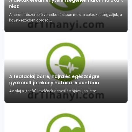
A diéták eredménytelenségének három fő oka I.
rész
A három főszereplő vonatkozásában most a cukrokat tárgyaljuk, a
következőkben górcső ...
A teafaolaj bőrre, hajra és egészségre
gyakorolt jótékony hatása 15 pontban
Az olaj a „teafa” levelének desztillációjával jön létre.