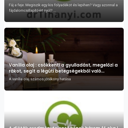
Fáj a feje. Megiszik egy kis folyadékot és lepihen? Vagy azonnal a
fájdalomcsillapítóért nyúl? ...
Vanília olaj : csökkenti a gyulladást, megelőzi a
rákot, segít a légúti betegségekből való
felgyógyulásban és remek afrodiziákum
A vanília olaj számos jótékony hatása