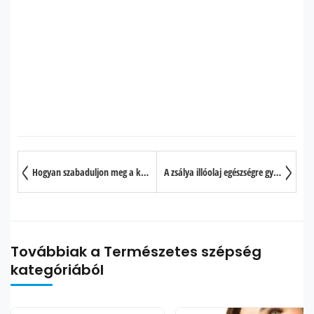
Hogyan szabaduljon meg a kellemetlen hüvelyi szagoktól
A zsálya illóolaj egészségre gyakorolt jótékony hatása 10 pontban
Továbbiak a Természetes szépség
kategóriából