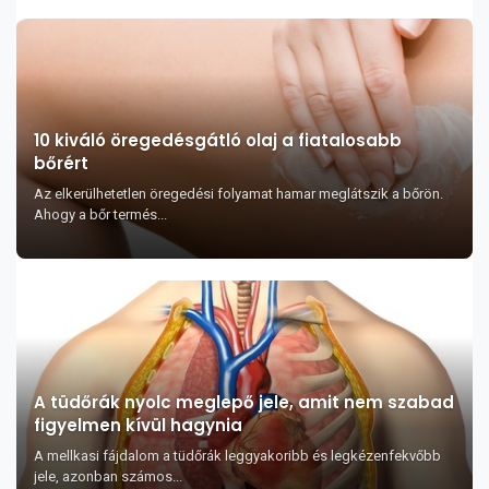
10 kiváló öregedésgátló olaj a fiatalosabb
bőrért
Az elkerülhetetlen öregedési folyamat hamar meglátszik a bőrön.
Ahogy a bőr termés...
A tüdőrák nyolc meglepő jele, amit nem szabad
figyelmen kívül hagynia
A mellkasi fájdalom a tüdőrák leggyakoribb és legkézenfekvőbb
jele, azonban számos...