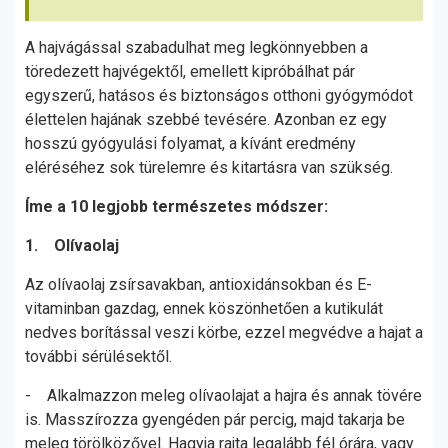
A hajvágással szabadulhat meg legkönnyebben a
töredezett hajvégektől, emellett kipróbálhat pár
egyszerű, hatásos és biztonságos otthoni gyógymódot
élettelen hajának szebbé tevésére. Azonban ez egy
hosszú gyógyulási folyamat, a kívánt eredmény
eléréséhez sok türelemre és kitartásra van szükség.
Íme a 10 legjobb természetes módszer:
1. Olívaolaj
Az olívaolaj zsírsavakban, antioxidánsokban és E-
vitaminban gazdag, ennek köszönhetően a kutikulát
nedves borítással veszi körbe, ezzel megvédve a hajat a
további sérülésektől.
- Alkalmazzon meleg olívaolajat a hajra és annak tövére
is. Masszírozza gyengéden pár percig, majd takarja be
meleg törölközővel. Hagyja rajta legalább fél órára, vagy