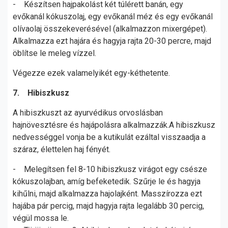
- Készítsen hajpakolást két túlérett banán, egy
evőkanál kókuszolaj, egy evőkanál méz és egy evőkanál
olívaolaj összekeverésével (alkalmazzon mixergépet).
Alkalmazza ezt hajára és hagyja rajta 20-30 percre, majd
öblítse le meleg vízzel.
Végezze ezek valamelyikét egy-kéthetente.
7. Hibiszkusz
A hibiszkuszt az ayurvédikus orvoslásban
hajnövesztésre és hajápolásra alkalmazzák.A hibiszkusz
nedvességgel vonja be a kutikulát ezáltal visszaadja a
száraz, élettelen haj fényét.
- Melegítsen fel 8-10 hibiszkusz virágot egy csésze
kókuszolajban, amíg befeketedik. Szűrje le és hagyja
kihűlni, majd alkalmazza hajolajként. Masszírozza ezt
hajába pár percig, majd hagyja rajta legalább 30 percig,
végül mossa le.