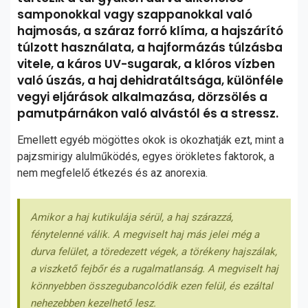
samponokkal vagy szappanokkal való
hajmosás, a száraz forró klíma, a hajszárító
túlzott használata, a hajformázás túlzásba
vitele, a káros UV-sugarak, a klóros vízben
való úszás, a haj dehidratáltsága, különféle
vegyi eljárások alkalmazása, dörzsölés a
pamutpárnákon való alvástól és a stressz.
Emellett egyéb mögöttes okok is okozhatják ezt, mint a
pajzsmirigy alulműködés, egyes örökletes faktorok, a
nem megfelelő étkezés és az anorexia.
Amikor a haj kutikulája sérül, a haj szárazzá,
fénytelenné válik. A megviselt haj más jelei még a
durva felület, a töredezett végek, a törékeny hajszálak,
a viszkető fejbőr és a rugalmatlanság. A megviselt haj
könnyebben összegubancolódik ezen felül, és ezáltal
nehezebben kezelhető lesz.