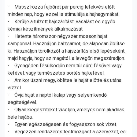
- Masszírozza fejbőrét pár percig lefekvés előtt
minden nap, hogy ezzel is stimulálja a hajhagymákat.
- Kerülje a túlzott hajszárítást, vasalást és egyéb
kémiai készítmények alkalmazását.
- Hetente háromszor-négyszer mosson hajat
samponnal. Használjon balzsamot, de alaposan öblítse
ki. Használjon törölközőt a hajszárítás első lépéseként,
majd hagyja, hogy az magától, a levegőn megszáradjon.
- Gyengéden fésülködjön nem túl sűrű fésűvel vagy
kefével, vagy természetes sörtés hajkefével.
- Amikor úszni megy, öblítse le haját előtte és utána
vízzel.
- Óvja haját a naptól kalap vagy selyemkendő
segítségével.
- Olyan kiegészítőket viseljen, amelyek nem akadnak
bele hajába.
- Egyen egészségesen és fogyasszon sok vizet.
- Végezzen rendszeres testmozgást a szervezet, és