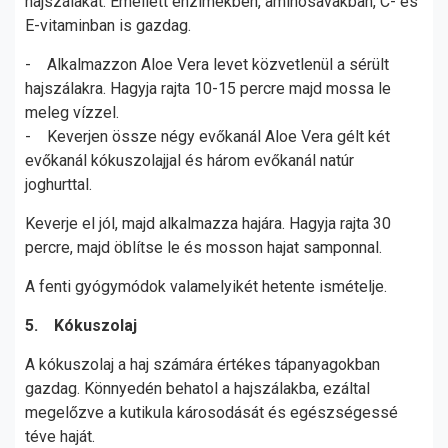
hajszálakat. Emellett enzimekben, aminosavakban, C- és
E-vitaminban is gazdag.
- Alkalmazzon Aloe Vera levet közvetlenül a sérült
hajszálakra. Hagyja rajta 10-15 percre majd mossa le
meleg vízzel.
- Keverjen össze négy evőkanál Aloe Vera gélt két
evőkanál kókuszolajjal és három evőkanál natúr
joghurttal.
Keverje el jól, majd alkalmazza hajára. Hagyja rajta 30
percre, majd öblítse le és mosson hajat samponnal.
A fenti gyógymódok valamelyikét hetente ismételje.
5. Kókuszolaj
A kókuszolaj a haj számára értékes tápanyagokban
gazdag. Könnyedén behatol a hajszálakba, ezáltal
megelőzve a kutikula károsodását és egészségessé
téve haját.