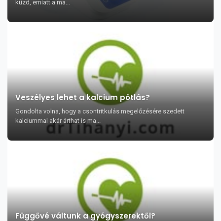
küzd, emiatt a ma...
Veszélyes lehet a kalcium pótlás?
Gondolta volna, hogy a csontritkulás megelőzésére szedett
kalciummal akár árthat is ma...
Függővé váltunk a gyógyszerektől?