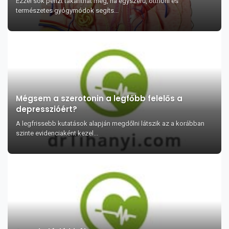
Ezzel sok pénzt takaríthat meg, ha egyszerű, otthoni és
természetes gyógymódok segíts...
Mégsem a szerotonin a legfőbb felelős a
depresszióért?
A legfrissebb kutatások alapján megdőlni látszik az a korábban
szinte evidenciaként kezel...