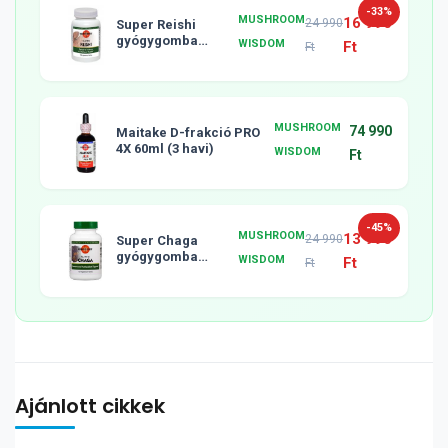
-33%
MUSHROOM
16 990
24 990
Super Reishi
gyógygomba
WISDOM
Ft
Ft
tabletta, 120db
MUSHROOM
74 990
Maitake D-frakció PRO
4X 60ml (3 havi)
WISDOM
Ft
-45%
MUSHROOM
13 990
24 990
Super Chaga
gyógygomba
WISDOM
Ft
Ft
tabletta, 120db
Ajánlott cikkek