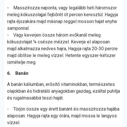
- Masszírozza naponta, vagy legalább heti háromszor
meleg kókuszolajjal fejbőrét öt percen keresztül. Hagyja
rajta éjszakára majd másnap reggel mosson hajat enyhe
samponnal.
- Vagy keverjen össze három evőkanál meleg
kókuszolajat ¼ csésze mézzel. Keverje el alaposan
majd alkalmazza nedves hajra, Hagyja rajta 20-30 percre
majd öblítse le meleg vízzel. Hetente egyszer-kétszer
ismételje meg.
6. Banán
A banán káliumban, erősítő vitaminokban, természetes
olajokban és hidratáló anyagokban gazdag, ezáltal puhítja
és rugalmasabbá teszi haját.
- Törjön össze egy érett banánt és masszírozza hajába
alaposan. Hagyja rajta egy órára, majd mossa le langyos
vízzel.