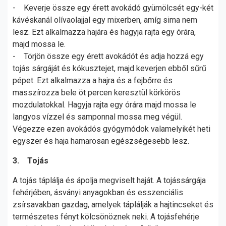
- Keverje össze egy érett avokádó gyümölcsét egy-két
kávéskanál olívaolajjal egy mixerben, amíg sima nem
lesz. Ezt alkalmazza hajára és hagyja rajta egy órára,
majd mossa le.
- Törjön össze egy érett avokádót és adja hozzá egy
tojás sárgáját és kókusztejet, majd keverjen ebből sűrű
pépet. Ezt alkalmazza a hajra és a fejbőrre és
masszírozza bele öt percen keresztül körkörös
mozdulatokkal. Hagyja rajta egy órára majd mossa le
langyos vízzel és samponnal mossa meg végül.
Végezze ezen avokádós gyógymódok valamelyikét heti
egyszer és haja hamarosan egészségesebb lesz.
3. Tojás
A tojás táplálja és ápolja megviselt haját. A tojássárgája
fehérjében, ásványi anyagokban és esszenciális
zsírsavakban gazdag, amelyek táplálják a hajtincseket és
természetes fényt kölcsönöznek neki. A tojásfehérje