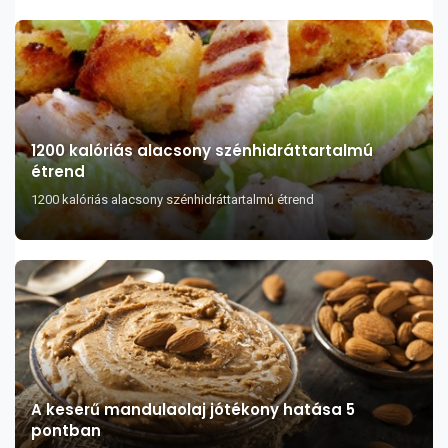
1200 kalóriás alacsony szénhidráttartalmú
étrend
1200 kalóriás alacsony szénhidráttartalmú étrend
A keserű mandulaolaj jótékony hatása 5
pontban