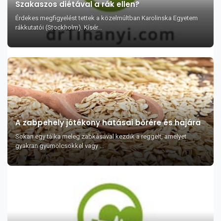
Szakaszos diétával a rák ellen?
Érdekes megfigyelést tettek a közelmúltban Karolinska Egyetem
rákkutatói (Stockholm). Kísér...
A zabpehely jótékony hatásai bőrére és hajára
Sokan egy tálka meleg zabkásával kezdik a reggelt, amelyet
gyakran gyümölcsökkel vagy ...