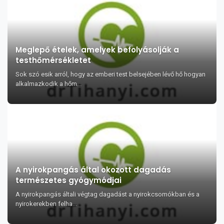
Meglepő ételek, amelyek befolyásolják a
testhőmérsékletet
Sok szó esik arról, hogy az emberi test belsejében lévő hő hogyan
alkalmazkodik a hőm...
A nyirokpangás által okozott dagadás
természetes gyógymódjai
A nyirokpangás általi végtag dagadást a nyirokcsomókban és a
nyirokerekben felha...