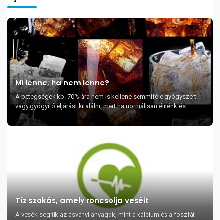
Mi lenne, ha nem lenne?
A betegségek kb. 70%-ára nem is kellene semmiféle gyógyszert
vagy gyógyító eljárást kitalálni, mert ha normálisan élnénk és
táplálkoznánk, akkor ezek a bet...
Tíz szokás, amely roncsolja veséit
A vesék segítik az ásványi anyagok, mint a kálcium és a foszfát