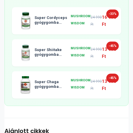
-33%
MUSHROOM
16 990
24 990
Super Cordyceps
gyógygomba
WISDOM
Ft
Ft
tabletta, 120db
-45%
MUSHROOM
13 990
24 990
Super Shiitake
gyógygomba
WISDOM
Ft
Ft
tabletta, 120db
-45%
MUSHROOM
13 990
24 990
Super Chaga
gyógygomba
WISDOM
Ft
Ft
tabletta, 120db
Ajánlott cikkek