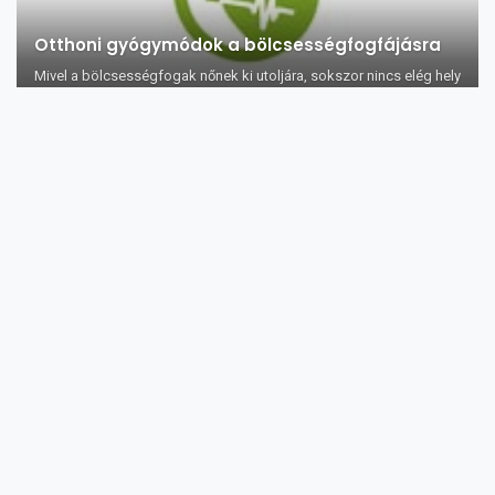
Otthoni gyógymódok a bölcsességfogfájásra
Mivel a bölcsességfogak nőnek ki utoljára, sokszor nincs elég hely
számukra a szá...
Aludni, álmodni
Mindenki álmodik, aki alszik egy nyolc órás alvás során akár
háromszor is, de nem...