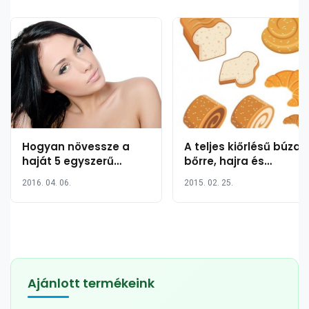
Hogyan növessze a
A teljes kiőrlésű búza
haját 5 egyszerű
bőrre, hajra és
lépésben
egészségre gyakorolt
2016. 04. 06.
2015. 02. 25.
jótékony hatása 18
pontban
Ajánlott termékeink