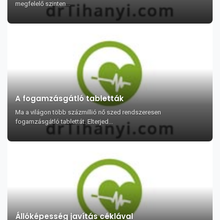
megfelelő szinten...
A fogamzásgátló tabletták
Ma a világon több százmillió nő szed rendszeresen
fogamzásgátló tablettát. Elterjed...
Állóképesség javítás céklával