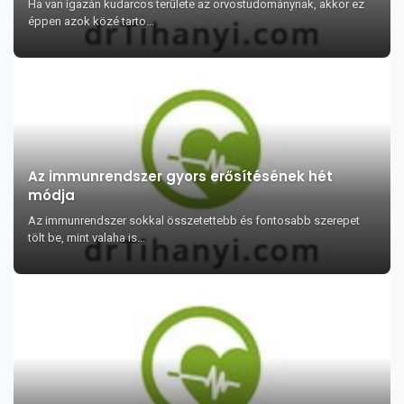
Ha van igazán kudarcos területe az orvostudománynak, akkor ez
éppen azok közé tarto...
Az immunrendszer gyors erősítésének hét
módja
Az immunrendszer sokkal összetettebb és fontosabb szerepet
tölt be, mint valaha is...