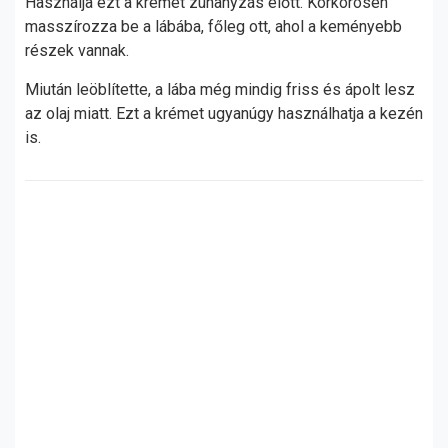
Használja ezt a krémet zuhanyzás előtt. Körkörösen
masszírozza be a lábába, főleg ott, ahol a keményebb
részek vannak.
Miután leöblítette, a lába még mindig friss és ápolt lesz
az olaj miatt. Ezt a krémet ugyanúgy használhatja a kezén
is.