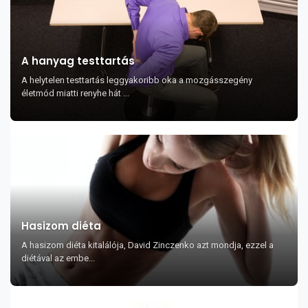
A hanyag testtartás
A helytelen testtartás leggyakoribb oka a mozgásszegény
életmód miatti renyhe hát ...
Hasizom diéta
A hasizom diéta kitalálója, David Zinczenko azt mondja, ezzel a
diétával az embe...