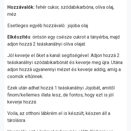
Hozzávalók:
fehér cukor, szódabikarbóna, olíva olaj,
méz
Esetleges egyéb hozzávaló: jojoba olaj
Elkészítés
: öntsön egy csésze cukrot a tányérba, majd
adjon hozzá 2 teáskanálnyi olíva olajat.
Jól keverje el őket a kanál segítségével. Adjon hozzá 2
teáskanálnyi szódabikarbónát és keverje meg újra. Utána
adjon hozzá ugyanennyi mézet és keverje addig, amíg a
csomók eltűnnek.
Ezek után adhat hozzá 1 teáskanálnyi Jojobát, amitől
finom/kellemes illata lesz, de fontos, hogy ezt is jól
keverje hozzá.
Voila, az otthoni lábkrém el is készült, készen áll a
tárolásra.