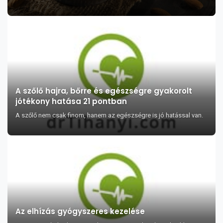
A szőlő hajra, bőrre és egészségre gyakorolt
jótékony hatása 21 pontban
A szőlő nem csak finom, hanem az egészségre is jó hatással van.
Az elhízás gyógyszeres kezelése