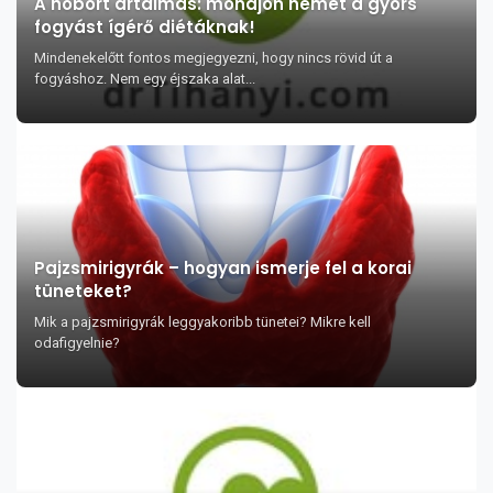
A hóbort ártalmas: mondjon nemet a gyors
fogyást ígérő diétáknak!
Mindenekelőtt fontos megjegyezni, hogy nincs rövid út a
fogyáshoz. Nem egy éjszaka alat...
Pajzsmirigyrák – hogyan ismerje fel a korai
tüneteket?
Mik a pajzsmirigyrák leggyakoribb tünetei? Mikre kell
odafigyelnie?