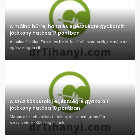
A málna bőrre, hajra és egészségre gyakorolt
jótékony hatása 17 pontban
A málna állítólag Észak- és Kelet-Ázsiából származik, de mára az
egész világon elt...
A szűz kókuszolaj egészségre gyakorolt
jótékony hatása 10 pontban
Magas a telített zsírsav tartalma, de ez nem „rossz” a
szervezetnek. Külsőleg és bels...