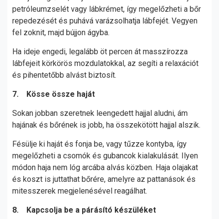
petróleumzselét vagy lábkrémet, így megelőzheti a bőr
repedezését és puhává varázsolhatja lábfejét. Vegyen
fel zoknit, majd bújjon ágyba.
Ha ideje engedi, legalább öt percen át masszírozza
lábfejeit körkörös mozdulatokkal, az segíti a relaxációt
és pihentetőbb alvást biztosít.
7. Kösse össze haját
Sokan jobban szeretnek leengedett hajjal aludni, ám
hajának és bőrének is jobb, ha összekötött hajjal alszik.
Fésülje ki haját és fonja be, vagy tűzze kontyba, így
megelőzheti a csomók és gubancok kialakulását. Ilyen
módon haja nem lóg arcába alvás közben. Haja olajakat
és koszt is juttathat bőrére, amelyre az pattanások és
mitesszerek megjelenésével reagálhat.
8. Kapcsolja be a párásító készüléket