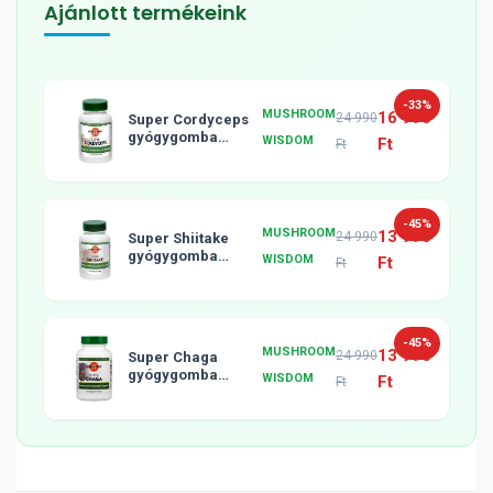
Ajánlott termékeink
-33%
MUSHROOM
16 990
24 990
Super Cordyceps
gyógygomba
WISDOM
Ft
Ft
tabletta, 120db
-45%
MUSHROOM
13 990
24 990
Super Shiitake
gyógygomba
WISDOM
Ft
Ft
tabletta, 120db
-45%
MUSHROOM
13 990
24 990
Super Chaga
gyógygomba
WISDOM
Ft
Ft
tabletta, 120db