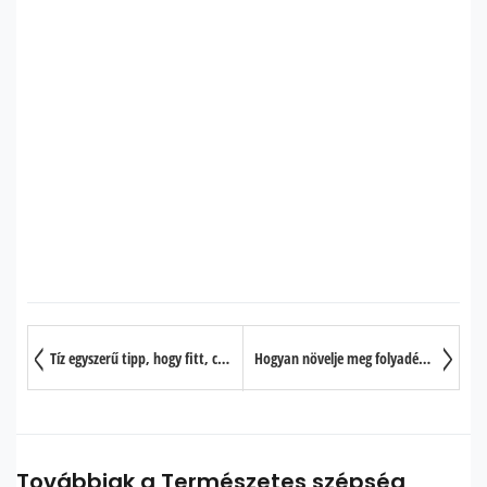
Tíz egyszerű tipp, hogy fitt, csinos és egészséges maradjon
Hogyan növelje meg folyadékbevitelét
Továbbiak a Természetes szépség