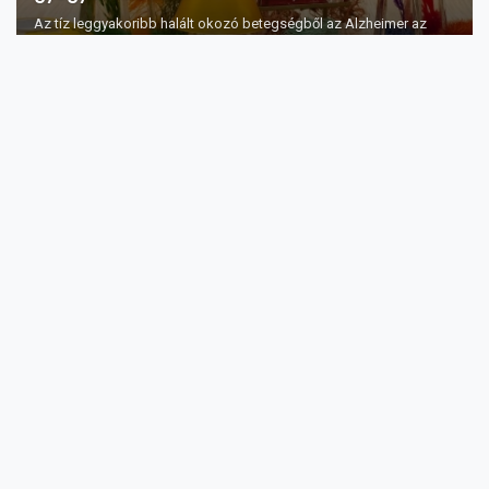
Az tíz leggyakoribb halált okozó betegségből az Alzheimer az
egyetlen, amelyiket se m...
A legjobb artéria tisztító szuper táplálékok
Az artériák azok a vérerek, melyek az oxigén dús vért szállítják
testünk minden eg...