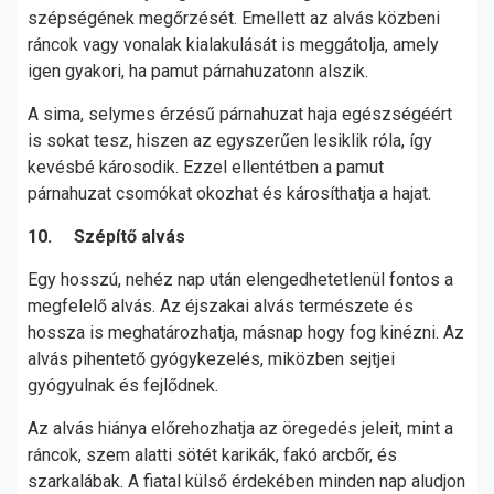
szépségének megőrzését. Emellett az alvás közbeni
ráncok vagy vonalak kialakulását is meggátolja, amely
igen gyakori, ha pamut párnahuzatonn alszik.
A sima, selymes érzésű párnahuzat haja egészségéért
is sokat tesz, hiszen az egyszerűen lesiklik róla, így
kevésbé károsodik. Ezzel ellentétben a pamut
párnahuzat csomókat okozhat és károsíthatja a hajat.
10. Szépítő alvás
Egy hosszú, nehéz nap után elengedhetetlenül fontos a
megfelelő alvás. Az éjszakai alvás természete és
hossza is meghatározhatja, másnap hogy fog kinézni. Az
alvás pihentető gyógykezelés, miközben sejtjei
gyógyulnak és fejlődnek.
Az alvás hiánya előrehozhatja az öregedés jeleit, mint a
ráncok, szem alatti sötét karikák, fakó arcbőr, és
szarkalábak. A fiatal külső érdekében minden nap aludjon