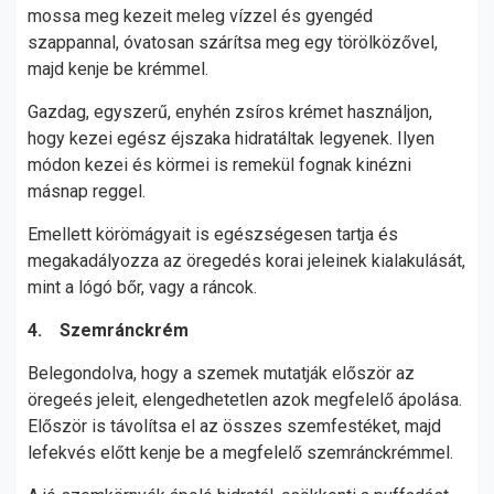
mossa meg kezeit meleg vízzel és gyengéd
szappannal, óvatosan szárítsa meg egy törölközővel,
majd kenje be krémmel.
Gazdag, egyszerű, enyhén zsíros krémet használjon,
hogy kezei egész éjszaka hidratáltak legyenek. Ilyen
módon kezei és körmei is remekül fognak kinézni
másnap reggel.
Emellett körömágyait is egészségesen tartja és
megakadályozza az öregedés korai jeleinek kialakulását,
mint a lógó bőr, vagy a ráncok.
4. Szemránckrém
Belegondolva, hogy a szemek mutatják először az
öregeés jeleit, elengedhetetlen azok megfelelő ápolása.
Először is távolítsa el az összes szemfestéket, majd
lefekvés előtt kenje be a megfelelő szemránckrémmel.