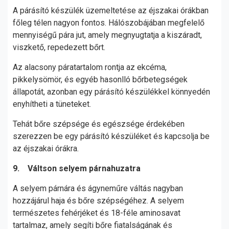
A párásító készülék üzemeltetése az éjszakai órákban
főleg télen nagyon fontos. Hálószobájában megfelelő
mennyiségű pára jut, amely megnyugtatja a kiszáradt,
viszkető, repedezett bőrt.
Az alacsony páratartalom rontja az ekcéma,
pikkelysömör, és egyéb hasonlló bőrbetegségek
állapotát, azonban egy párásító készülékkel könnyedén
enyhítheti a tüneteket.
Tehát bőre szépsége és egészsége érdekében
szerezzen be egy párásító készüléket és kapcsolja be
az éjszakai órákra.
9. Váltson selyem párnahuzatra
A selyem párnára és ágyneműre váltás nagyban
hozzájárul haja és bőre szépségéhez. A selyem
természetes fehérjéket és 18-féle aminosavat
tartalmaz, amely segíti bőre fiatalságának és