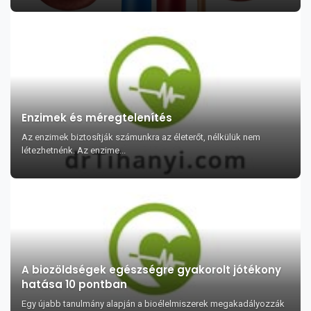
Enzimek és méregtelenítés
Az enzimek biztosítják számunkra az életerőt, nélkülük nem
létezhetnénk. Az enzime...
A biozöldségek egészségre gyakorolt jótékony
hatása 10 pontban
Egy újabb tanulmány alapján a bioélelmiszerek megakadályozzák