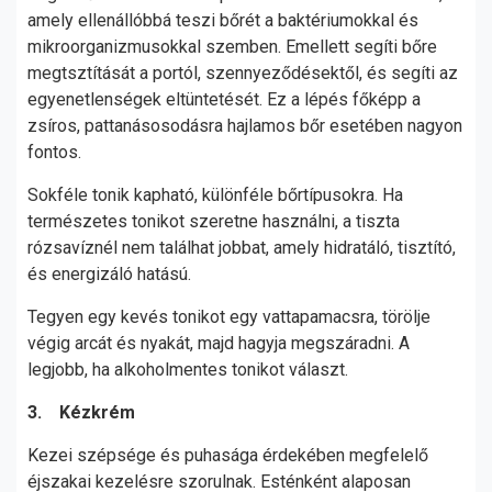
amely ellenállóbbá teszi bőrét a baktériumokkal és
mikroorganizmusokkal szemben. Emellett segíti bőre
megtsztítását a portól, szennyeződésektől, és segíti az
egyenetlenségek eltüntetését. Ez a lépés főképp a
zsíros, pattanásosodásra hajlamos bőr esetében nagyon
fontos.
Sokféle tonik kapható, különféle bőrtípusokra. Ha
természetes tonikot szeretne használni, a tiszta
rózsavíznél nem találhat jobbat, amely hidratáló, tisztító,
és energizáló hatású.
Tegyen egy kevés tonikot egy vattapamacsra, törölje
végig arcát és nyakát, majd hagyja megszáradni. A
legjobb, ha alkoholmentes tonikot választ.
3. Kézkrém
Kezei szépsége és puhasága érdekében megfelelő
éjszakai kezelésre szorulnak. Esténként alaposan