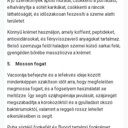
A jó szemkörnyék ápoló hidratál, csökkenti a puffadást,
elhalványítja a sötét karikákat, csökkenti a ráncok
láthatóságát, és időszakosan feszesíti a szeme alatti
területet.
Könnyű krémet használjon, amely koffeint, peptideket,
antioxidánsokat, és fényvisszaverő anyagokat tartalmaz.
Belső szemzuga felől haladjon szemei külső sarkai felé,
gyengéden bőrébe masszírozva a krémet.
5. Mosson fogat
Vacsorája befejezte és a lefekvés ideje között
mindenképpen szakítson időt arra, hogy megfelelően
megmossa fogait, és a fogselyem használatát se
mellőzze. Így segíti szájhigiéniája javulását, szájüregét
megszabadítja a kórokozóktól és a gyulladást okozó
baktériumoktól, valamint a reggeli rossz lehellet
elkerülésében is segít.
Puha sörtéjű fogkefét és fluorid tartalmú fogkrémet