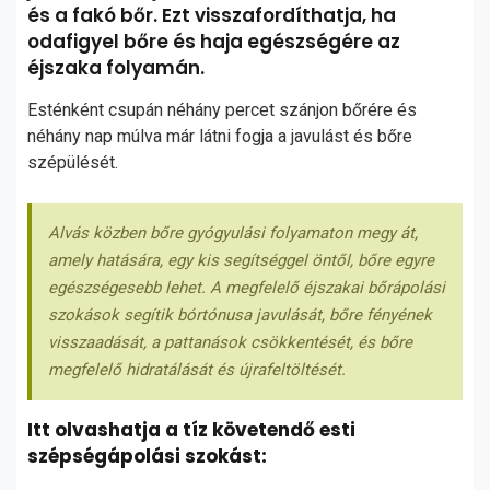
és a fakó bőr. Ezt visszafordíthatja, ha
odafigyel bőre és haja egészségére az
éjszaka folyamán.
Esténként csupán néhány percet szánjon bőrére és
néhány nap múlva már látni fogja a javulást és bőre
szépülését.
Alvás közben bőre gyógyulási folyamaton megy át,
amely hatására, egy kis segítséggel öntől, bőre egyre
egészségesebb lehet. A megfelelő éjszakai bőrápolási
szokások segítik bórtónusa javulását, bőre fényének
visszaadását, a pattanások csökkentését, és bőre
megfelelő hidratálását és újrafeltöltését.
Itt olvashatja a tíz követendő esti
szépségápolási szokást: