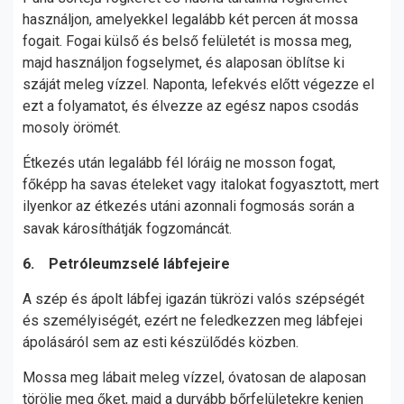
használjon, amelyekkel legalább két percen át mossa
fogait. Fogai külső és belső felületét is mossa meg,
majd használjon fogselymet, és alaposan öblítse ki
száját meleg vízzel. Naponta, lefekvés előtt végezze el
ezt a folyamatot, és élvezze az egész napos csodás
mosoly örömét.
Étkezés után legalább fél lóráig ne mosson fogat,
főképp ha savas ételeket vagy italokat fogyasztott, mert
ilyenkor az étkezés utáni azonnali fogmosás során a
savak károsíthátják fogzománcát.
6. Petróleumzselé lábfejeire
A szép és ápolt lábfej igazán tükrözi valós szépségét
és személyiségét, ezért ne feledkezzen meg lábfejei
ápolásáról sem az esti készülődés közben.
Mossa meg lábait meleg vízzel, óvatosan de alaposan
törölje meg őket, majd a durvább bőrfelületekre kenjen