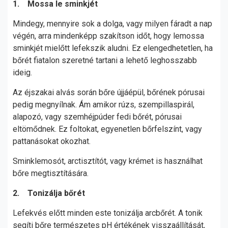
1. Mossa le sminkjét
Mindegy, mennyire sok a dolga, vagy milyen fáradt a nap
végén, arra mindenképp szakítson időt, hogy lemossa
sminkjét mielőtt lefekszik aludni. Ez elengedhetetlen, ha
bőrét fiatalon szeretné tartani a lehető leghosszabb
ideig.
Az éjszakai alvás során bőre újjáépül, bőrének pórusai
pedig megnyílnak. Ám amikor rúzs, szempillaspirál,
alapozó, vagy szemhéjpúder fedi bőrét, pórusai
eltömődnek. Ez foltokat, egyenetlen bőrfelszínt, vagy
pattanásokat okozhat.
Sminklemosót, arctisztítót, vagy krémet is használhat
bőre megtisztítására.
2. Tonizálja bőrét
Lefekvés előtt minden este tonizálja arcbőrét. A tonik
segíti bőre természetes pH értékének visszaállítását,