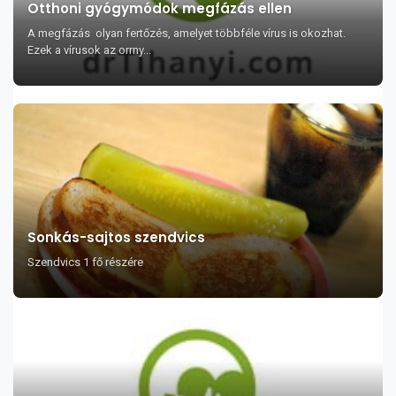
Otthoni gyógymódok megfázás ellen
A megfázás olyan fertőzés, amelyet többféle vírus is okozhat.
Ezek a vírusok az orrny...
Sonkás-sajtos szendvics
Szendvics 1 fő részére