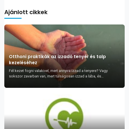
Ajánlott cikkek
Otthoni praktikák az izzadó tenyér és talp
kezeléséhez
Fél kezet fogni valakivel, mert annyira izzad a tenyere? Vagy
sokszor zavarban van, mert túlságosan izzad a lába, és
kellemetlen szagú? Ha ez megnyugtatja, nincs...