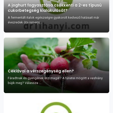
A joghurt fogyasztása csökkenti a 2-es típusú
cukorbetegség kialakulását?
A fermentált italok egészségre gyakorolt kedvező hatásait már
évezredek óta ismerjü...
Céklával a vérszegénység ellen?
Fáradtnak és gyengének érzi magát? A tünetei mögött a vashiány
bújik meg? Válassza ...