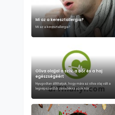
Mi az a keresztallergia?
Mi az a keresztallergia?
Olíva olajjal a szív, a bőr és a haj
egészségéért
Nyugodtan állíthatjuk, hogy mára az olíva olaj vált a
legnépszerűbb zsiradékká azok kör...