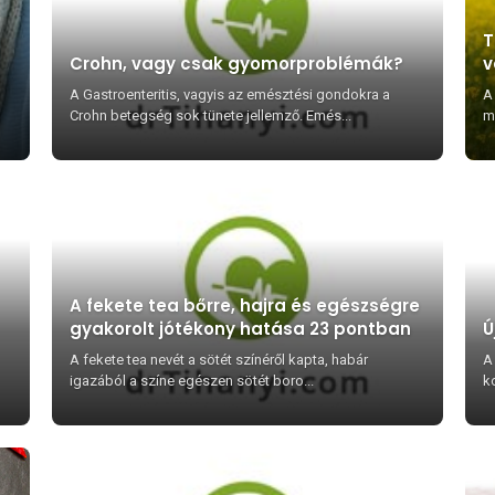
T
Crohn, vagy csak gyomorproblémák?
v
e
A Gastroenteritis, vagyis az emésztési gondokra a
A
Crohn betegség sok tünete jellemző. Emés...
me
A fekete tea bőrre, hajra és egészségre
gyakorolt jótékony hatása 23 pontban
Ú
A fekete tea nevét a sötét színéről kapta, habár
A
igazából a színe egészen sötét boro...
k