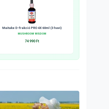
Maitake D-frakció PRO 4X 60ml (3 havi)
MUSHROOM WISDOM
74 990 Ft