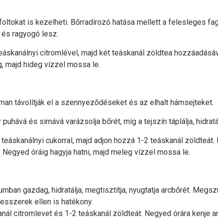
 foltokat is kezelheti. Bőrradírozó hatása mellett a felesleges fa
 és ragyogó lesz.
 teáskanálnyi citromlével, majd két teáskanál zöldtea hozzáadás
ig, majd hideg vízzel mossa le.
man távolítják el a szennyeződéseket és az elhalt hámsejteket.
puhává és simává varázsolja bőrét, míg a tejszín táplálja, hidra
teáskanálnyi cukorral, majd adjon hozzá 1-2 teáskanál zöldteát.
Negyed óráig hagyja hatni, majd meleg vízzel mossa le.
umban gazdag, hidratálja, megtisztítja, nyugtatja arcbőrét. Megszü
tesszerek ellen is hatékony.
anál citromlevet és 1-2 teáskanál zöldteát. Negyed órára kenje a