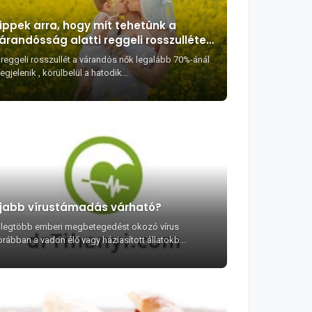
ippek arra, hogy mit tehetünk a
árandósság alatti reggeli rosszullétek
llen
 reggeli rosszullét a várandós nők legalább 70%-ánál
gjelenik , körülbelül a hatodik...
jabb vírustámadás várható?
 legtöbb emberi megbetegedést okozó vírus
orábban a vadon élő vagy háziasított állatokb...