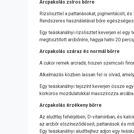
Arcpakolás zsíros bőrre
Rizsliszttel a pattanásokat, pigmentációt, és
Rendszeres használatával bőre egészséges
Egy teáskanálnyi rizslisztet keverjen el egy
megtisztított arcbőrére, hagyja hatni 20 perc
Arcpakolás száraz és normál bőrre
A cukor remek arcradír, hiszen szemcséi fino
Alkalmazás közben lassan fel is olvad, amely 
Egy teáskanálnyi tejszínt keverjen össze egy 
körkörös mozdulatokkal masszírozza arcába. 
Arcpakolás érzékeny bőrre
Az aludttej fehérjében, D-vitaminban, és kalci
az arcbőr elszíneződéseit, pattanások és mi
Egy teáskanálnyi aludttejhez adjon egy teásk