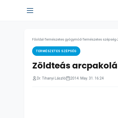
Főoldal
›
Természetes gyógymód
›
Természetes szépség
›
TERMÉSZETES SZÉPSÉG
Zöldteás arcpakolá
Dr. Tihanyi László
2014. May. 31. 16:24