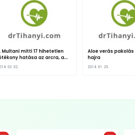
 Multani mitti 17 hihetetlen
Aloe verás pakolás
ótékony hatása az arcra, a
hajra
őrre és az egészségre
014. 02. 02.
2014. 01. 25.