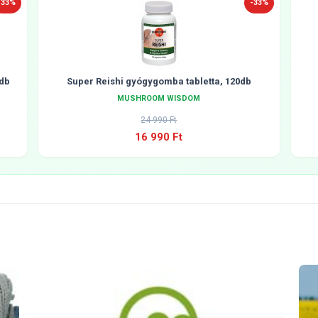
-33%
-33%
db
Super Reishi gyógygomba tabletta, 120db
MUSHROOM WISDOM
24 990 Ft
16 990 Ft