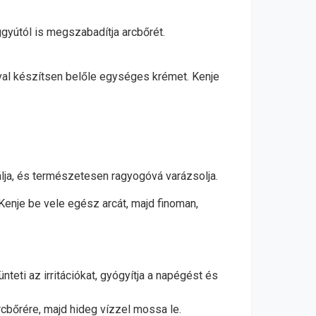
ggyútól is megszabadítja arcbőrét.
ával készítsen belőle egységes krémet. Kenje
tálja, és természetesen ragyogóvá varázsolja.
 Kenje be vele egész arcát, majd finoman,
nteti az irritációkat, gyógyítja a napégést és
rcbőrére, majd hideg vízzel mossa le.