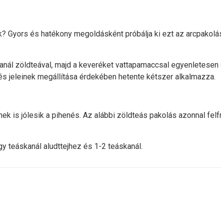
ák? Gyors és hatékony megoldásként próbálja ki ezt az arcpakolás
kanál zöldteával, majd a keveréket vattapamaccsal egyenletesen 
dés jeleinek megállítása érdekében hetente kétszer alkalmazza.
is jólesik a pihenés. Az alábbi zöldteás pakolás azonnal felfris
y teáskanál aludttejhez és 1-2 teáskanál.