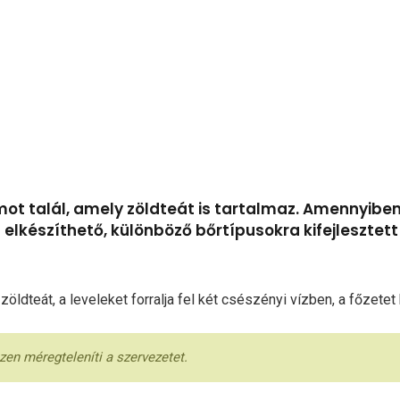
ot talál, amely zöldteát is tartalmaz. Amennyibe
 is elkészíthető, különböző bőrtípusokra kifejleszte
dteát, a leveleket forralja fel két csészényi vízben, a főzetet h
zen méregteleníti a szervezetet.