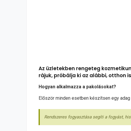
Az üzletekben rengeteg kozmetikum
rájuk, próbálja ki az alábbi, otthon
Hogyan alkalmazza a pakolásokat?
Először minden esetben készítsen egy adag zöl
Rendszeres fogyasztása segíti a fogyást, his