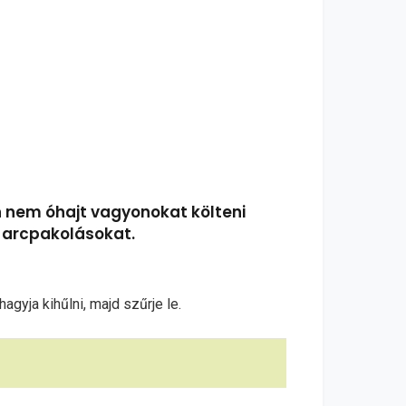
n nem óhajt vagyonokat költeni
tt arcpakolásokat.
agyja kihűlni, majd szűrje le.