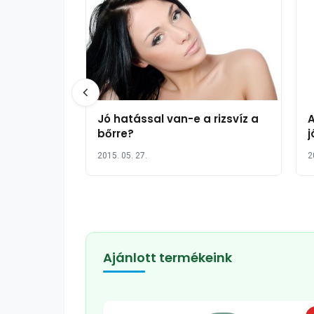
Jó hatással van-e a rizsvíz a
A
bőrre?
j
b
2015. 05. 27.
2
Ajánlott termékeink