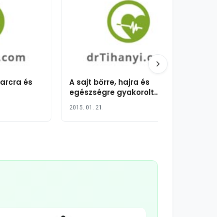
 arcra és
A sajt bőrre, hajra és
egészségre gyakorolt
jótékony hatása 14 pontban
2015. 01. 21.