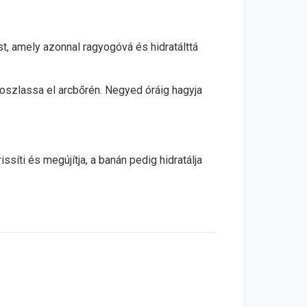
t, amely azonnal ragyogóvá és hidratálttá
oszlassa el arcbőrén. Negyed óráig hagyja
síti és megújítja, a banán pedig hidratálja