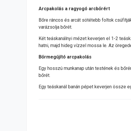
Arcpakolás a ragyogó arcbőrért
Bőre ráncos és arcát sötétebb foltok csúfítj
varázsolja bőrét.
Két teáskanálnyi mézet keverjen el 1-2 teás
hatni, majd hideg vízzel mossa le. Az örege
Bőrmegújító arcpakolás
Egy hosszú munkanap után testének és bőrének 
bőrét.
Egy teáskanál banán pépet keverjen össze eg