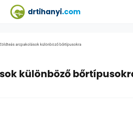
drtihanyi
.com
Zöldteás arcpakolások különböző bőrtípusokra
sok különböző bőrtípusokr