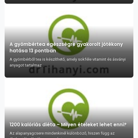
A gyömbértea egészségre gyakorolt jótékony
hatása 13 pontban
A gyömbérből tea is készíthető, amely sokféle vitamint és ásványi
anyagot tartalmaz...
1200 kalóriás diéta – Milyen ételeket lehet enni?
Az alapanyagcsere mindenkinél különböző, hiszen függ az