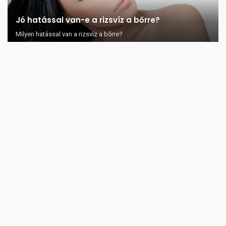
Jó hatással van-e a rizsvíz a bőrre?
Milyen hatással van a rizsvíz a bőrre?
A barack és a szilva kivonata elpusztítja a
melldaganat rosszindulatú sejtjeit?
Az utóbbi évek kutatásai szerint a mellrák sejtjei nem tudnak
életben maradni, ha a...