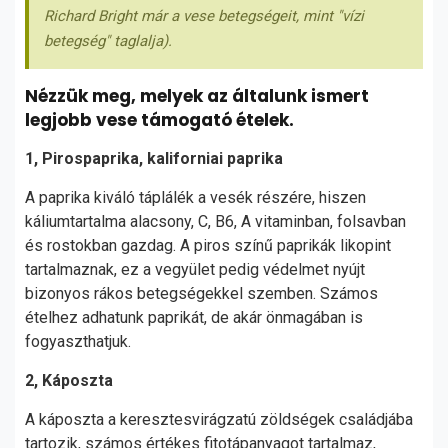
Richard Bright már a vese betegségeit, mint "vízi
betegség" taglalja).
Nézzük meg, melyek az általunk ismert
legjobb vese támogató ételek.
1, Pirospaprika, kaliforniai paprika
A paprika kiváló táplálék a vesék részére, hiszen
káliumtartalma alacsony, C, B6, A vitaminban, folsavban
és rostokban gazdag. A piros színű paprikák likopint
tartalmaznak, ez a vegyület pedig védelmet nyújt
bizonyos rákos betegségekkel szemben. Számos
ételhez adhatunk paprikát, de akár önmagában is
fogyaszthatjuk.
2, Káposzta
A káposzta a keresztesvirágzatú zöldségek családjába
tartozik, számos értékes fitotápanyagot tartalmaz,