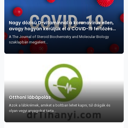
Nagy dózisú D-vitaminnal a koronavírus ellen,
avagy hogyan kerüljük el a COVID-19 fertőzés
legsúlyosabb szövődményeit?
A The Journal of Steroid Biochemistry and Molecular Biology
szaklapban megjelent...
Otthoni lábápolás
Azok a lábkrémek, amiket a boltban lehet kapni, túl drágák és
olyan vegyi anyagokat tarta...