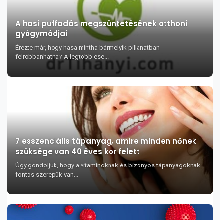
A hasi puffadás megszüntetésének otthoni
gyógymódjai
Érezte már, hogy hasa mintha bármelyik pillanatban
felrobbanhatna? A legtöbb ese...
7 esszenciális tápanyag, amire minden nőnek
szüksége van 40 éves kor felett
Úgy gondoljuk, hogy a vitaminoknak és bizonyos tápanyagoknak
fontos szerepük van...