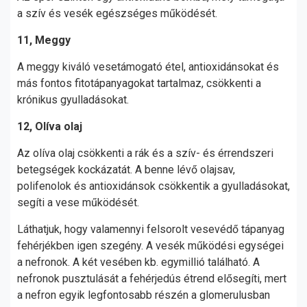
a szív és vesék egészséges működését.
11, Meggy
A meggy kiváló vesetámogató étel, antioxidánsokat és
más fontos fitotápanyagokat tartalmaz, csökkenti a
krónikus gyulladásokat.
12, Olíva olaj
Az olíva olaj csökkenti a rák és a szív- és érrendszeri
betegségek kockázatát. A benne lévő olajsav,
polifenolok és antioxidánsok csökkentik a gyulladásokat,
segíti a vese működését.
Láthatjuk, hogy valamennyi felsorolt vesevédő tápanyag
fehérjékben igen szegény. A vesék működési egységei
a nefronok. A két vesében kb. egymillió található. A
nefronok pusztulását a fehérjedús étrend elősegíti, mert
a nefron egyik legfontosabb részén a glomerulusban