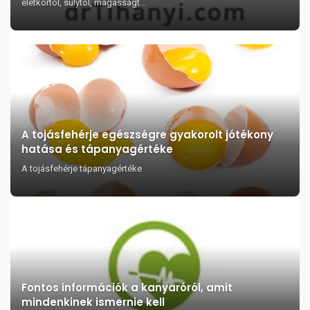
életkortól, súlytól, magasságt...
A tojásfehérje egészségre gyakorolt jótékony
hatása és tápanyagértéke
A tojásfehérje tápanyagértéke
Fontos információk a kanyaróról, amit
mindenkinek ismernie kell