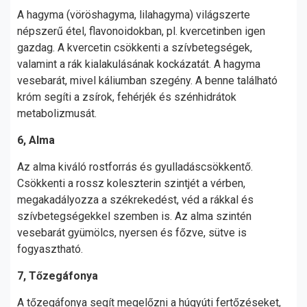
A hagyma (vöröshagyma, lilahagyma) világszerte
népszerű étel, flavonoidokban, pl. kvercetinben igen
gazdag. A kvercetin csökkenti a szívbetegségek,
valamint a rák kialakulásának kockázatát. A hagyma
vesebarát, mivel káliumban szegény. A benne található
króm segíti a zsírok, fehérjék és szénhidrátok
metabolizmusát.
6, Alma
Az alma kiváló rostforrás és gyulladáscsökkentő.
Csökkenti a rossz koleszterin szintjét a vérben,
megakadályozza a székrekedést, véd a rákkal és
szívbetegségekkel szemben is. Az alma szintén
vesebarát gyümölcs, nyersen és főzve, sütve is
fogyasztható.
7, Tőzegáfonya
A tőzegáfonya segít megelőzni a húgyúti fertőzéseket,