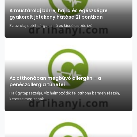
A mustárolaj bőrre, hajra és egészségre
gyakorolt jótékony hatása 21 pontban
Ez az olaj sötét sárga színű és kissé csípős ízű.
Az otthonában megbúvó allergén – a
penészallergia tünetei
Ha úgy tapasztalja, víz halmozódik fel otthona bármely részén,
keresse meg annak...