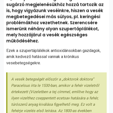
sugárzó megjelenésükhöz hozzá tartozik az
is, hogy vigyázunk veséinkre, hiszen a vesék
megbetegedései más súlyos, pl. keringési
problémákhoz vezethetnek. Szerencsére
ismerünk néhány olyan szupertáplálékot,
mely hozzájárul a vesék egészséges
működéséhez.
Ezek a szupertáplálékok antioxidánsokban gazdagok,
amik kedvező hatással vannak a krónikus
vesebetegségekre.
A vesék betegségét először a „doktorok doktora”
Paracelsus írta le 1530-ban, amikor a fehér vizeletről
értekezett (Vizeletben a tej címmel, említve hogy az
ilyen vizelthez cseppentett ecetsav hatására a fehér,
túrószerű anyag kiválása figyelhető meg. Ez volt a
fehérje vizelés első leírása. Az 1800-as években