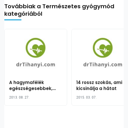
Továbbiak a Természetes gyógymód
kategóriából
A hagymafélék
14 rossz szokás, ami
egészségesebbek,
kicsinálja a hátat
mint bármely más
2013. 08. 27.
2015. 03. 07.
szupertáplálék?