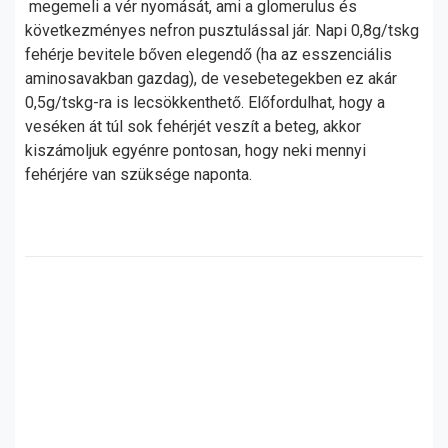
megemeli a vér nyomását, ami a glomerulus és
következményes nefron pusztulással jár. Napi 0,8g/tskg
fehérje bevitele bőven elegendő (ha az esszenciális
aminosavakban gazdag), de vesebetegekben ez akár
0,5g/tskg-ra is lecsökkenthető. Előfordulhat, hogy a
veséken át túl sok fehérjét veszít a beteg, akkor
kiszámoljuk egyénre pontosan, hogy neki mennyi
fehérjére van szüksége naponta.