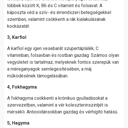
többek között K, B6 és C vitamint és folsavat. A
káposzta véd a szív- és érrendszeri betegségekkel
szemben, valamint csökkenti a rák kialakulásának
kockázatát.
3, Karfiol
A karfiol egy igen vesebarát szupertáplálék, C
vitaminban, folsavban és rostban gazdag. Számos olyan
vegyületet is tartalmaz, melyeknek fontos szerepük van
a méreganyagok semlegesítésében, a máj
működésének támogatásában.
4, Fokhagyma
A fokhagyma csökkenti a krónikus gyulladásokat a
szervezetben, valamint a vér koleszterinszintjét is
mérsékli. Antioxidánsokban gazdag és vérhígító hatású.
5, Hagyma