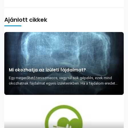
Ajánlott cikkek
Mi okozhatja az ízületi fájdalmat?
Egy megerőltető teniszmeccs, vagy túl sok gépelés, ezek mind
okozhatnak fájdalmat egyes ízületeinkben. Ha a fájdalom eredete
egyértelmű, akkor nincs ok a...