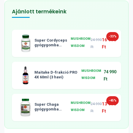
Ajánlott termékeink
-33%
MUSHROOM
16 990
24 990
Super Cordyceps
gyógygomba
WISDOM
Ft
Ft
tabletta, 120db
MUSHROOM
74 990
Maitake D-frakció PRO
4X 60ml (3 havi)
WISDOM
Ft
-45%
MUSHROOM
13 990
24 990
Super Chaga
gyógygomba
WISDOM
Ft
Ft
tabletta, 120db