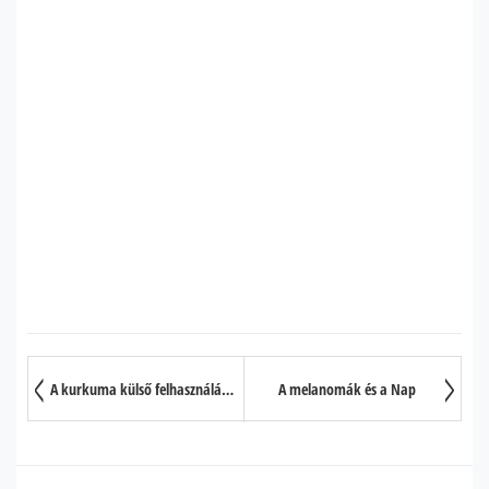
A kurkuma külső felhasználási módjai
A melanomák és a Nap