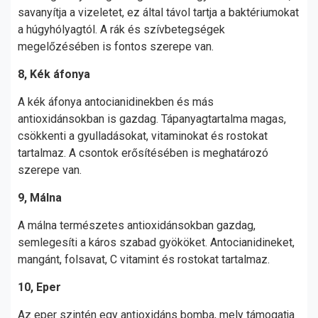
savanyítja a vizeletet, ez által távol tartja a baktériumokat
a húgyhólyagtól. A rák és szívbetegségek
megelőzésében is fontos szerepe van.
8, Kék áfonya
A kék áfonya antocianidinekben és más
antioxidánsokban is gazdag. Tápanyagtartalma magas,
csökkenti a gyulladásokat, vitaminokat és rostokat
tartalmaz. A csontok erősítésében is meghatározó
szerepe van.
9, Málna
A málna természetes antioxidánsokban gazdag,
semlegesíti a káros szabad gyököket. Antocianidineket,
mangánt, folsavat, C vitamint és rostokat tartalmaz.
10, Eper
Az eper szintén egy antioxidáns bomba, mely támogatja